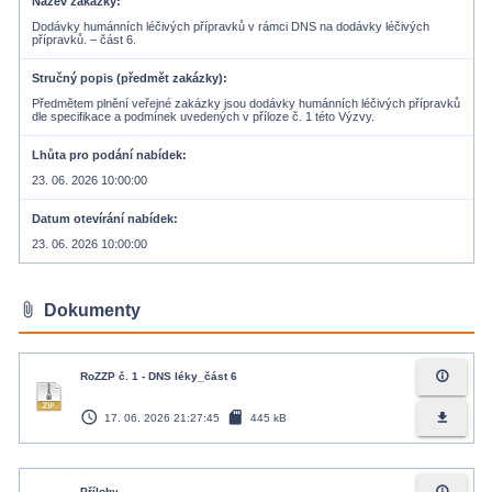
Název zakázky
Dodávky humánních léčivých přípravků v rámci DNS na dodávky léčivých
přípravků. – část 6.
Stručný popis (předmět zakázky)
Předmětem plnění veřejné zakázky jsou dodávky humánních léčivých přípravků
dle specifikace a podmínek uvedených v příloze č. 1 této Výzvy.
Lhůta pro podání nabídek
23. 06. 2026 10:00:00
Datum otevírání nabídek
23. 06. 2026 10:00:00
attach_file
Dokumenty
info_outline
RoZZP č. 1 - DNS léky_část 6
access_time
sd_card
file_download
17. 06. 2026 21:27:45
445 kB
info_outline
Přílohy