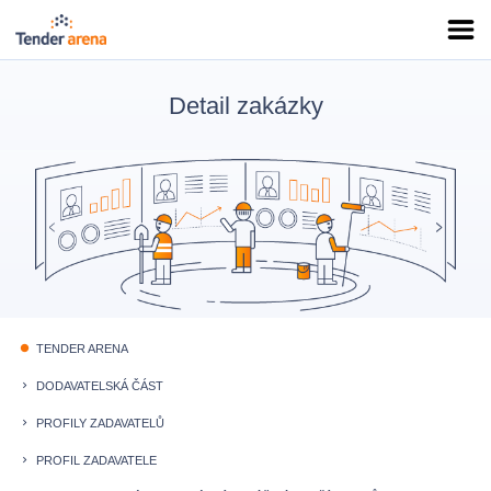
Detail zakázky
TENDER ARENA
fiber_manual_record
DODAVATELSKÁ ČÁST
keyboard_arrow_right
PROFILY ZADAVATELŮ
keyboard_arrow_right
PROFIL ZADAVATELE
keyboard_arrow_right