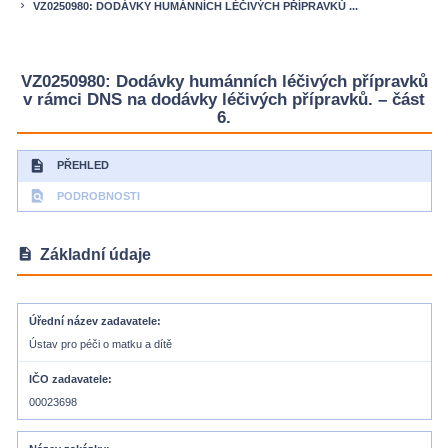
VZ0250980: DODÁVKY HUMÁNNÍCH LÉČIVÝCH PŘÍPRAVKŮ ...
keyboard_arrow_right
VZ0250980: Dodávky humánních léčivých přípravků
v rámci DNS na dodávky léčivých přípravků. – část
6.
description
PŘEHLED
find_in_page
PODROBNOSTI
description
Základní údaje
Úřední název zadavatele
Ústav pro péči o matku a dítě
IČO zadavatele
00023698