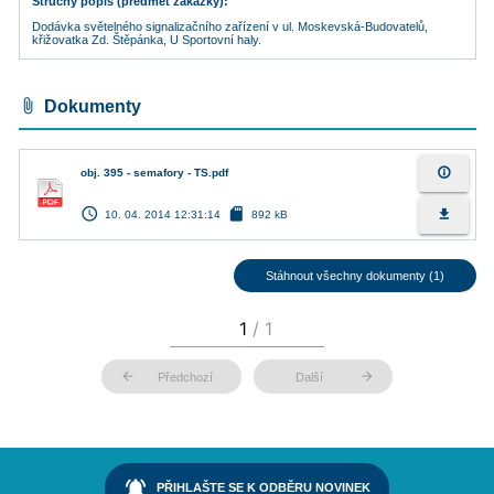
Stručný popis (předmět zakázky)
Dodávka světelného signalizačního zařízení v ul. Moskevská-Budovatelů,
křižovatka Zd. Štěpánka, U Sportovní haly.
attach_file
Dokumenty
info_outline
obj. 395 - semafory - TS.pdf
access_time
sd_card
file_download
10. 04. 2014 12:31:14
892 kB
Stáhnout všechny dokumenty (1)
arrow_back
arrow_forward
Předchozí
Další
notifications_active
PŘIHLAŠTE SE K ODBĚRU NOVINEK