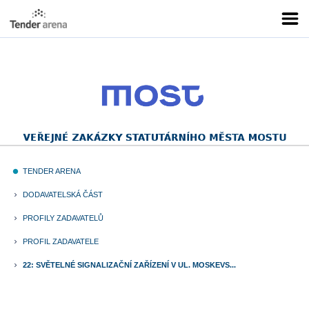
TENDER ARENA
fiber_manual_record
DODAVATELSKÁ ČÁST
keyboard_arrow_right
PROFILY ZADAVATELŮ
keyboard_arrow_right
PROFIL ZADAVATELE
keyboard_arrow_right
22: SVĚTELNÉ SIGNALIZAČNÍ ZAŘÍZENÍ V UL. MOSKEVS...
keyboard_arrow_right