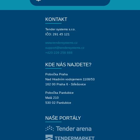
KONTAKT
Tender systems s.r.o.
IČO: 291 45 121
www.tendersystems.cz
support@tendersystems.cz
+420 226 258 888
KDE NÁS NAJDETE?
Pobočka Praha
Nad Hradním vodojemem 1108/53
162 00 Praha 6 - Střešovice
Pobočka Pardubice
Malá 210
530 02 Pardubice
NAŠE PORTÁLY