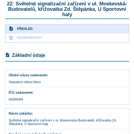
22: Světelné signalizační zařízení v ul. Moskevská-
Budovatelů, křižovatka Zd. Štěpánka, U Sportovní
haly
description
PŘEHLED
find_in_page
PODROBNOSTI
description
Základní údaje
Úřední název zadavatele
Statutární město Most
IČO zadavatele
00266094
Název zakázky
Světelné signalizační zařízení v ul. Moskevská-Budovatelů, křižovatka Zd.
Štěpánka, U Sportovní haly