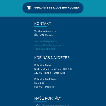
notifications_active
PŘIHLAŠTE SE K ODBĚRU NOVINEK
KONTAKT
Tender systems s.r.o.
IČO: 291 45 121
www.tendersystems.cz
support@tendersystems.cz
+420 226 258 888
KDE NÁS NAJDETE?
Pobočka Praha
Nad Hradním vodojemem 1108/53
162 00 Praha 6 - Střešovice
Pobočka Pardubice
Malá 210
530 02 Pardubice
NAŠE PORTÁLY