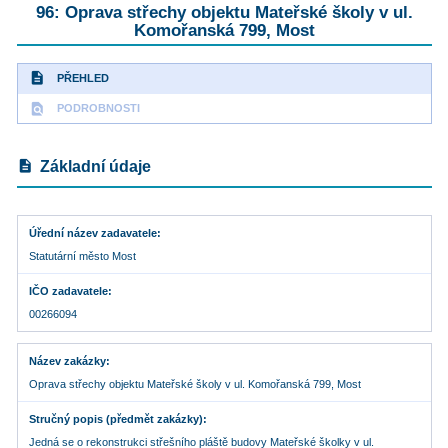
96: Oprava střechy objektu Mateřské školy v ul.
Komořanská 799, Most
description
PŘEHLED
find_in_page
PODROBNOSTI
description
Základní údaje
Úřední název zadavatele
Statutární město Most
IČO zadavatele
00266094
Název zakázky
Oprava střechy objektu Mateřské školy v ul. Komořanská 799, Most
Stručný popis (předmět zakázky)
Jedná se o rekonstrukci střešního pláště budovy Mateřské školky v ul.