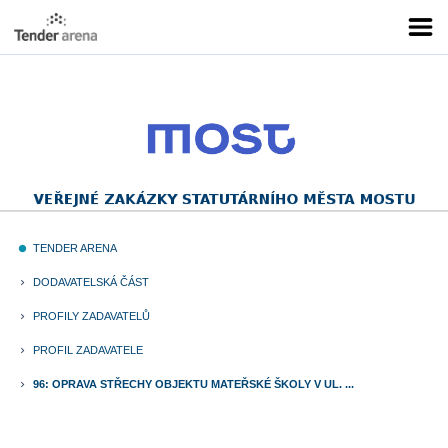
TENDER ARENA
fiber_manual_record
DODAVATELSKÁ ČÁST
keyboard_arrow_right
PROFILY ZADAVATELŮ
keyboard_arrow_right
PROFIL ZADAVATELE
keyboard_arrow_right
96: OPRAVA STŘECHY OBJEKTU MATEŘSKÉ ŠKOLY V UL. ...
keyboard_arrow_right