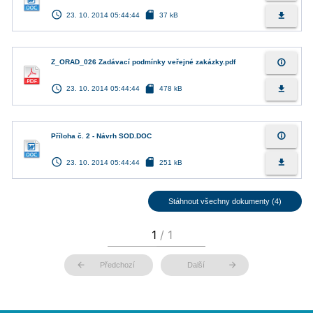
access_time
sd_card
file_download
23. 10. 2014 05:44:44
37 kB
info_outline
Z_ORAD_026 Zadávací podmínky veřejné zakázky.pdf
access_time
sd_card
file_download
23. 10. 2014 05:44:44
478 kB
info_outline
Příloha č. 2 - Návrh SOD.DOC
access_time
sd_card
file_download
23. 10. 2014 05:44:44
251 kB
Stáhnout všechny dokumenty (4)
arrow_back
arrow_forward
Předchozí
Další