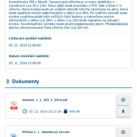
Komořanská 799 v Mostě. Opravovaná střecha je ve tvaru obdélníku o
rozměrech cca 25 x 13m. Nový plášť bude proveden z PVC folie 1,5mm v ½
střechy. Nová krytina bude po vnějším obvodě střechy ukončena na atice, která
bude opatřena novým oplechováním v délce cca 38m. Po vnitřním obvodě bude
krytina vytažena podél stěn vyšších částí budovy a zakončena novým
olemováním v délce cca 38m, v délce cca 13m bude napojena na stávající
krytinu. Na klempířské výrobky bude použit poplastovaný plech. Předpokládaná
plocha rekonstruované části střechy činí cca 165 m2.
Lhůta pro podání nabídek
03. 11. 2014 12:00:00
Datum otevírání nabídek
03. 11. 2014 12:00:00
attach_file
Dokumenty
info_outline
dodatek_c_1_183_2_2014.pdf
access_time
sd_card
file_download
03. 12. 2014 10:12:18
805 kB
info_outline
Příloha č. 1 - Nabídkový list.doc