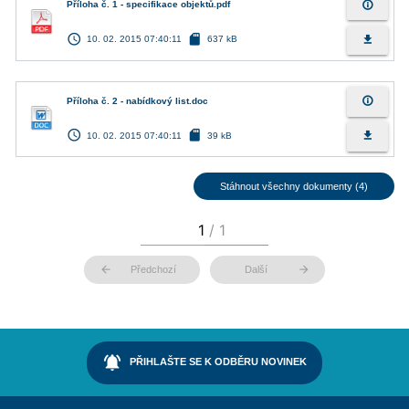
info_outline
Příloha č. 1 - specifikace objektů.pdf
access_time
sd_card
file_download
10. 02. 2015 07:40:11
637 kB
info_outline
Příloha č. 2 - nabídkový list.doc
access_time
sd_card
file_download
10. 02. 2015 07:40:11
39 kB
Stáhnout všechny dokumenty (4)
arrow_back
arrow_forward
Předchozí
Další
notifications_active
PŘIHLAŠTE SE K ODBĚRU NOVINEK