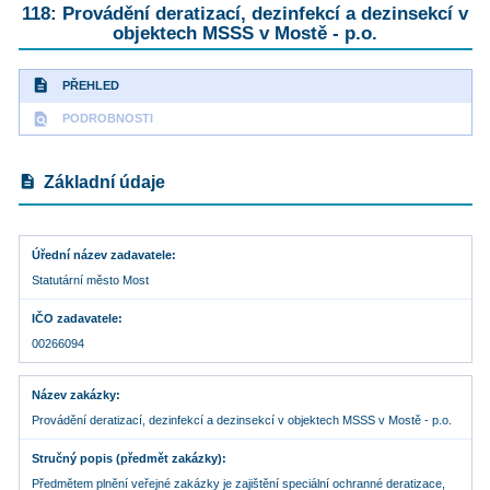
118: Provádění deratizací, dezinfekcí a dezinsekcí v
objektech MSSS v Mostě - p.o.
description
PŘEHLED
find_in_page
PODROBNOSTI
description
Základní údaje
Úřední název zadavatele
Statutární město Most
IČO zadavatele
00266094
Název zakázky
Provádění deratizací, dezinfekcí a dezinsekcí v objektech MSSS v Mostě - p.o.
Stručný popis (předmět zakázky)
Předmětem plnění veřejné zakázky je zajištění speciální ochranné deratizace,