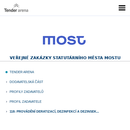
TENDER ARENA
fiber_manual_record
DODAVATELSKÁ ČÁST
keyboard_arrow_right
PROFILY ZADAVATELŮ
keyboard_arrow_right
PROFIL ZADAVATELE
keyboard_arrow_right
118: PROVÁDĚNÍ DERATIZACÍ, DEZINFEKCÍ A DEZINSEK...
keyboard_arrow_right