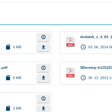
info_outline
dodatek_c_4_63_1
sd_card
access_time
file_download
5 MB
03. 06. 2014 0
info_outline
1.pdf
SDevelop In13122
sd_card
access_time
file_download
6 MB
30. 12. 2013 1
info_outline
sd_card
file_download
2 MB