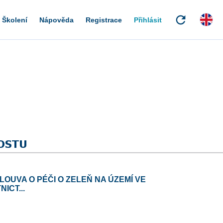
refresh
Školení
Nápověda
Registrace
Přihlásit
MLOUVA O PÉČI O ZELEŇ NA ÚZEMÍ VE
ICT...