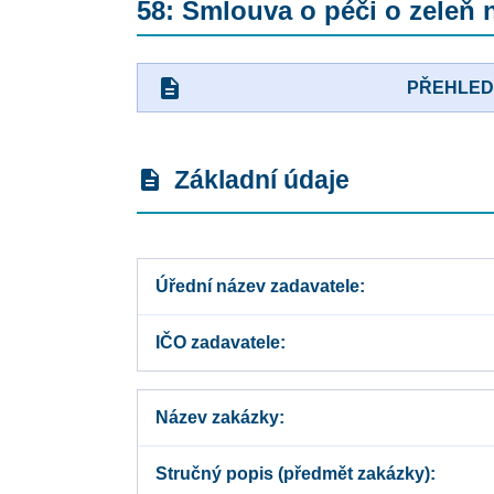
58: Smlouva o péči o zeleň 
description
PŘEHLE
Základní údaje
description
Úřední název zadavatele
IČO zadavatele
Název zakázky
Stručný popis (předmět zakázky)