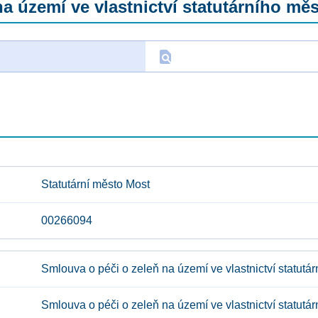
na území ve vlastnictví statutárního mě
find_in_page
D
Statutární město Most
00266094
Smlouva o péči o zeleň na území ve vlastnictví statutá
Smlouva o péči o zeleň na území ve vlastnictví statutá