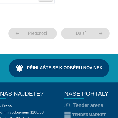
arrow_back
arrow_forward
Předchozí
Další
notifications_active
PŘIHLAŠTE SE K ODBĚRU NOVINEK
 NÁS NAJDETE?
NAŠE PORTÁLY
a Praha
adním vodojemem 1108/53