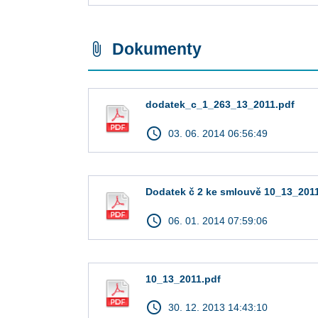
Dokumenty
attach_file
dodatek_c_1_263_13_2011.pdf
access_time
03. 06. 2014 06:56:49
Dodatek č 2 ke smlouvě 10_13_201
access_time
06. 01. 2014 07:59:06
10_13_2011.pdf
access_time
30. 12. 2013 14:43:10