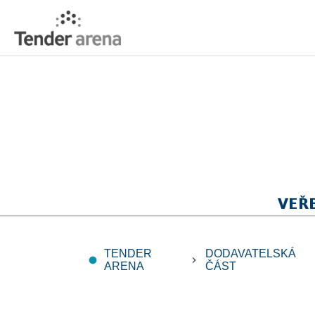
TENDER
DODAVATELSKÁ
fiber_manual_record
keyboard_arrow_right
ARENA
ČÁST