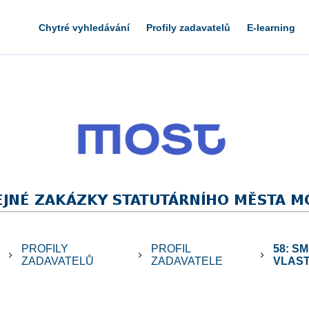
Chytré vyhledávání
Profily zadavatelů
E-learning
PROFILY
PROFIL
58: S
keyboard_arrow_right
keyboard_arrow_right
keyboard_arrow_right
ZADAVATELŮ
ZADAVATELE
VLASTN