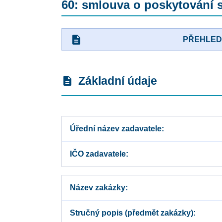
60: smlouva o poskytování s
description
PŘEHLE
Základní údaje
description
Úřední název zadavatele
IČO zadavatele
Název zakázky
Stručný popis (předmět zakázky)