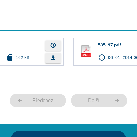
info_outline
535_97.pdf
sd_card
access_time
file_download
162 kB
06. 01. 2014 0
arrow_back
arrow_forward
Předchozí
Další