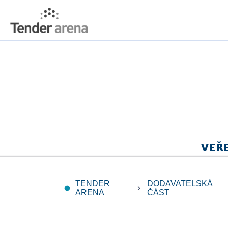
TENDER
DODAVATELSKÁ
fiber_manual_record
keyboard_arrow_right
ARENA
ČÁST