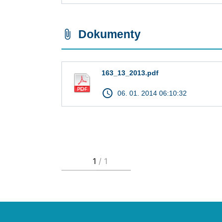
Dokumenty
attach_file
163_13_2013.pdf
access_time
06. 01. 2014 06:10:32