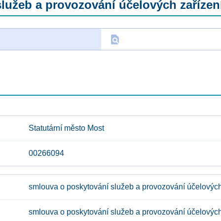
lužeb a provozování účelových zařízen
find_in_page
D
Statutární město Most
00266094
smlouva o poskytování služeb a provozování účelových
smlouva o poskytování služeb a provozování účelových