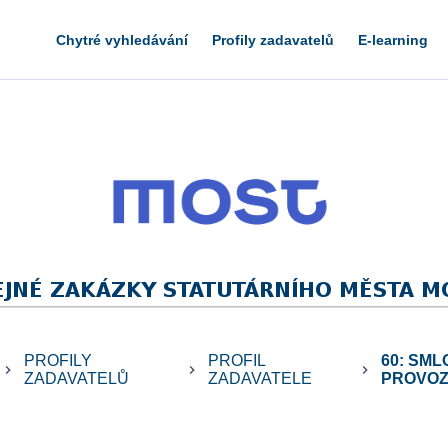
Chytré vyhledávání
Profily zadavatelů
E-learning
PROFILY
PROFIL
60: SM
keyboard_arrow_right
keyboard_arrow_right
keyboard_arrow_right
ZADAVATELŮ
ZADAVATELE
PROVOZO