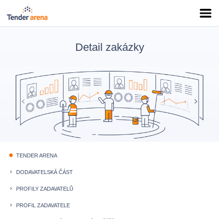
Detail zakázky
TENDER ARENA
fiber_manual_record
DODAVATELSKÁ ČÁST
keyboard_arrow_right
PROFILY ZADAVATELŮ
keyboard_arrow_right
PROFIL ZADAVATELE
keyboard_arrow_right