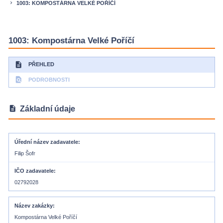
1003: KOMPOSTÁRNA VELKÉ POŘÍČÍ
keyboard_arrow_right
1003: Kompostárna Velké Poříčí
description
PŘEHLED
find_in_page
PODROBNOSTI
description
Základní údaje
Úřední název zadavatele
Filip Šofr
IČO zadavatele
02792028
Název zakázky
Kompostárna Velké Poříčí