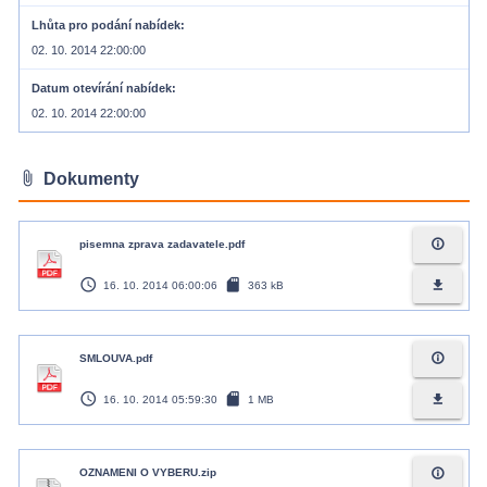
Lhůta pro podání nabídek
02. 10. 2014 22:00:00
Datum otevírání nabídek
02. 10. 2014 22:00:00
attach_file
Dokumenty
info_outline
pisemna zprava zadavatele.pdf
access_time
sd_card
file_download
16. 10. 2014 06:00:06
363 kB
info_outline
SMLOUVA.pdf
access_time
sd_card
file_download
16. 10. 2014 05:59:30
1 MB
info_outline
OZNAMENI O VYBERU.zip