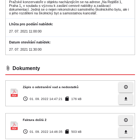
Pražské konzervatoře v objektu nacházejícím se na adrese „Na Rejdišti 1,
Praha 1„ v souladu s výzvou k zaslání cenové nabídky a zadávací
dokumentací. Jedná se o nejen rekonstrukci samotného školnického bytu, ale i
o jeho rozdělení na školnický byt a samostatnou kancelář.
Lhůta pro podání nabídek
27. 07. 2021 11:00:00
Datum otevírání nabídek
27. 07. 2021 11:30:00
attach_file
Dokumenty
info_outline
Zápis o odstranění vad a nedostatků
access_time
sd_card
file_download
01. 09. 2022 14:47:21
176 kB
info_outline
Faktura došlá 2
access_time
sd_card
file_download
01. 09. 2022 14:46:35
503 kB