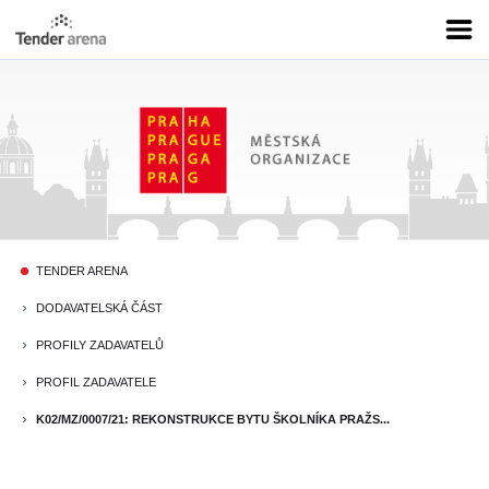
TENDER ARENA
fiber_manual_record
DODAVATELSKÁ ČÁST
keyboard_arrow_right
PROFILY ZADAVATELŮ
keyboard_arrow_right
PROFIL ZADAVATELE
keyboard_arrow_right
K02/MZ/0007/21: REKONSTRUKCE BYTU ŠKOLNÍKA PRAŽS...
keyboard_arrow_right