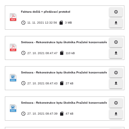
info_outline
Faktura došlá + předávací protokol
access_time
sd_card
file_download
11. 11. 2021 12:32:56
3 MB
info_outline
Smlouva - Rekonstrukce bytu školníka Pražské konzervatoře
access_time
sd_card
file_download
27. 10. 2021 08:47:47
110 kB
info_outline
Smlouva - Rekonstrukce bytu školníka Pražské konzervatoře
access_time
sd_card
file_download
27. 10. 2021 08:47:43
27 kB
info_outline
Smlouva - Rekonstrukce bytu školníka Pražské konzervatoře
access_time
sd_card
file_download
27. 10. 2021 08:47:39
47 kB