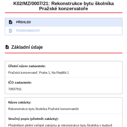
K02/MZ/0007/21: Rekonstrukce bytu školníka
Pražské konzervatoře
description
PŘEHLED
find_in_page
PODROBNOSTI
description
Základní údaje
Úřední název zadavatele
Pražská konzervatoř, Praha 1, Na Rejdišti 1
IČO zadavatele
70837911
Název zakázky
Rekonstrukce bytu školníka Pražské konzervatoře
Stručný popis (předmět zakázky)
Předmětem plnění veřejné zakázky je rekonstrukce bytu školníka v budově