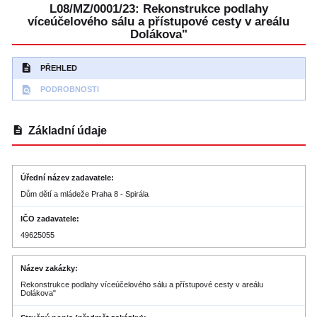
L08/MZ/0001/23: Rekonstrukce podlahy
víceúčelového sálu a přístupové cesty v areálu
Dolákova"
description
PŘEHLED
find_in_page
PODROBNOSTI
description
Základní údaje
Úřední název zadavatele
Dům dětí a mládeže Praha 8 - Spirála
IČO zadavatele
49625055
Název zakázky
Rekonstrukce podlahy víceúčelového sálu a přístupové cesty v areálu
Dolákova"