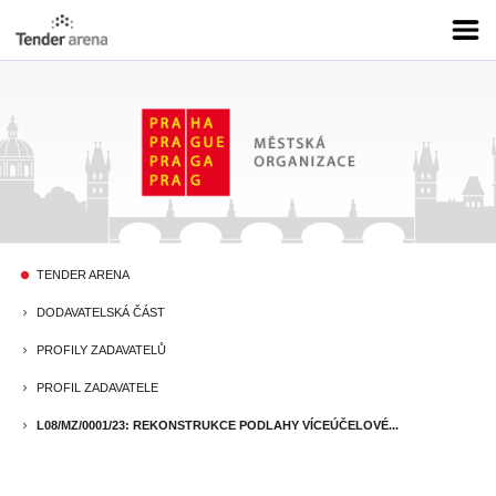
TENDER ARENA
fiber_manual_record
DODAVATELSKÁ ČÁST
keyboard_arrow_right
PROFILY ZADAVATELŮ
keyboard_arrow_right
PROFIL ZADAVATELE
keyboard_arrow_right
L08/MZ/0001/23: REKONSTRUKCE PODLAHY VÍCEÚČELOVÉ...
keyboard_arrow_right