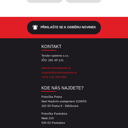
notifications_active
PŘIHLAŠTE SE K ODBĚRU NOVINEK
KONTAKT
Tender systems s.r.o.
IČO: 291 45 121
www.tendersystems.cz
support@tendersystems.cz
+420 226 258 888
KDE NÁS NAJDETE?
Pobočka Praha
Nad Hradním vodojemem 1108/53
162 00 Praha 6 - Střešovice
Pobočka Pardubice
Malá 210
530 02 Pardubice