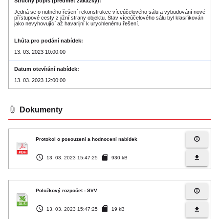
Stručný popis (předmět zakázky)
Jedná se o nutného řešení rekonstrukce víceúčelového sálu a vybudování nové
přístupové cesty z jižní strany objektu. Stav víceúčelového sálu byl klasifikován
jako nevyhovující až havarijní k urychlenému řešení.
Lhůta pro podání nabídek
13. 03. 2023 10:00:00
Datum otevírání nabídek
13. 03. 2023 12:00:00
attach_file
Dokumenty
info_outline
Protokol o posouzení a hodnocení nabídek
access_time
sd_card
file_download
13. 03. 2023 15:47:25
930 kB
info_outline
Položkový rozpočet - SVV
access_time
sd_card
file_download
13. 03. 2023 15:47:25
19 kB