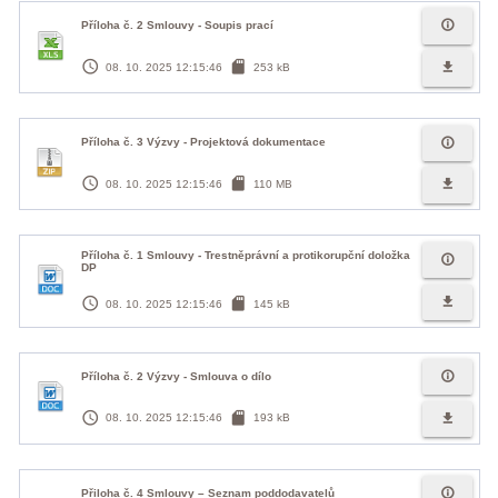
info_outline
Příloha č. 2 Smlouvy - Soupis prací
access_time
sd_card
file_download
08. 10. 2025 12:15:46
253 kB
info_outline
Příloha č. 3 Výzvy - Projektová dokumentace
access_time
sd_card
file_download
08. 10. 2025 12:15:46
110 MB
Příloha č. 1 Smlouvy - Trestněprávní a protikorupční doložka
info_outline
DP
access_time
sd_card
file_download
08. 10. 2025 12:15:46
145 kB
info_outline
Příloha č. 2 Výzvy - Smlouva o dílo
access_time
sd_card
file_download
08. 10. 2025 12:15:46
193 kB
info_outline
Přiloha č. 4 Smlouvy – Seznam poddodavatelů