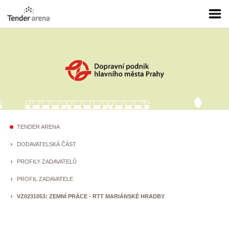
TENDER ARENA
fiber_manual_record
DODAVATELSKÁ ČÁST
keyboard_arrow_right
PROFILY ZADAVATELŮ
keyboard_arrow_right
PROFIL ZADAVATELE
keyboard_arrow_right
VZ0231053: ZEMNÍ PRÁCE - RTT MARIÁNSKÉ HRADBY
keyboard_arrow_right