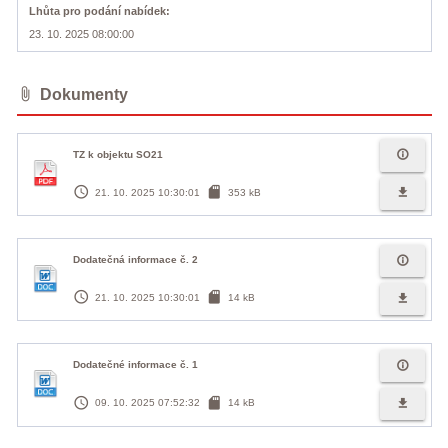
Lhůta pro podání nabídek
23. 10. 2025 08:00:00
attach_file
Dokumenty
info_outline
TZ k objektu SO21
access_time
sd_card
file_download
21. 10. 2025 10:30:01
353 kB
info_outline
Dodatečná informace č. 2
access_time
sd_card
file_download
21. 10. 2025 10:30:01
14 kB
info_outline
Dodatečné informace č. 1
access_time
sd_card
file_download
09. 10. 2025 07:52:32
14 kB