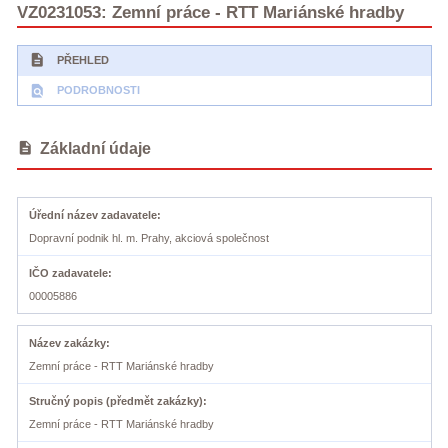
VZ0231053: Zemní práce - RTT Mariánské hradby
description
PŘEHLED
find_in_page
PODROBNOSTI
description
Základní údaje
Úřední název zadavatele
Dopravní podnik hl. m. Prahy, akciová společnost
IČO zadavatele
00005886
Název zakázky
Zemní práce - RTT Mariánské hradby
Stručný popis (předmět zakázky)
Zemní práce - RTT Mariánské hradby