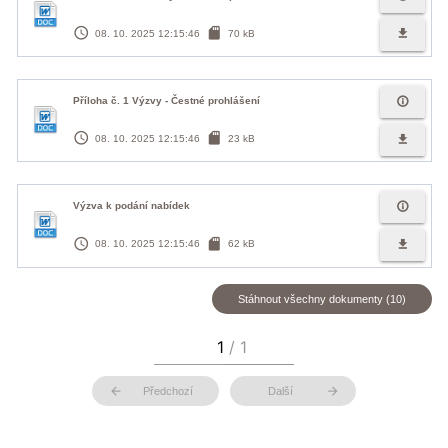
access_time
sd_card
file_download
08. 10. 2025 12:15:46
70 kB
info_outline
Příloha č. 1 Výzvy - Čestné prohlášení
access_time
sd_card
file_download
08. 10. 2025 12:15:46
23 kB
info_outline
Výzva k podání nabídek
access_time
sd_card
file_download
08. 10. 2025 12:15:46
62 kB
Stáhnout všechny dokumenty (10)
arrow_back
arrow_forward
Předchozí
Další