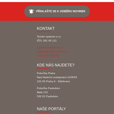
notifications_active
PŘIHLAŠTE SE K ODBĚRU NOVINEK
KONTAKT
Tender systems s.r.o.
IČO: 291 45 121
www.tendersystems.cz
support@tendersystems.cz
+420 226 258 888
KDE NÁS NAJDETE?
Pobočka Praha
Nad Hradním vodojemem 1108/53
162 00 Praha 6 - Střešovice
Pobočka Pardubice
Malá 210
530 02 Pardubice
NAŠE PORTÁLY