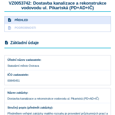
VZ0053742: Dostavba kanalizace a rekonstrukce
vodovodu ul. Pikartská (PD+AD+IČ)
description
PŘEHLED
find_in_page
PODROBNOSTI
description
Základní údaje
Úřední název zadavatele
Statutární město Ostrava
IČO zadavatele
00845451
Název zakázky
Dostavba kanalizace a rekonstrukce vodovodu ul. Pikartská (PD+AD+IČ)
Stručný popis (předmět zakázky)
Předmětem veřejné zakázky malého rozsahu je provedení průzkumných prací a