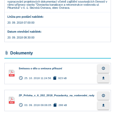
vypracování projektových dokumentací včetně zajištění souvisejících činností v
rámci přípravy stavby "Dostavba kanalizace a rekonstrukce vodovodu ul.
Pikartská" v k. ú. Slezská Ostrava, obec Ostrava.
Lhůta pro podání nabídek
20. 09. 2018 07:00:00
Datum otevírání nabídek
20. 09. 2018 08:30:00
attach_file
Dokumenty
info_outline
Smlouva o dílo a smlouva příkazní
access_time
sd_card
file_download
25. 10. 2018 11:24:56
923 kB
info_outline
ZP_Priloha_c_6_202_2018_Pozadavky_na_vodovodni_rady
access_time
sd_card
file_download
03. 09. 2018 09:06:05
286 kB