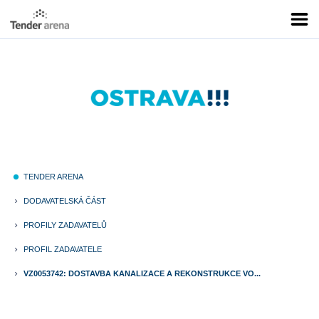
TENDER ARENA
fiber_manual_record
DODAVATELSKÁ ČÁST
keyboard_arrow_right
PROFILY ZADAVATELŮ
keyboard_arrow_right
PROFIL ZADAVATELE
keyboard_arrow_right
VZ0053742: DOSTAVBA KANALIZACE A REKONSTRUKCE VO...
keyboard_arrow_right