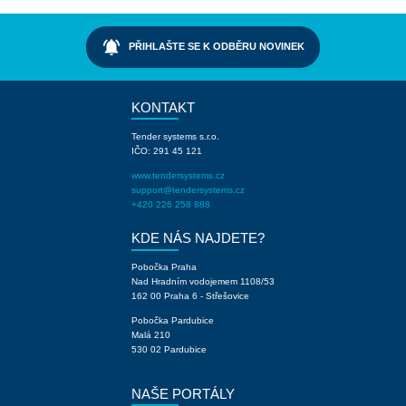
notifications_active
PŘIHLAŠTE SE K ODBĚRU NOVINEK
KONTAKT
Tender systems s.r.o.
IČO: 291 45 121
www.tendersystems.cz
support@tendersystems.cz
+420 226 258 888
KDE NÁS NAJDETE?
Pobočka Praha
Nad Hradním vodojemem 1108/53
162 00 Praha 6 - Střešovice
Pobočka Pardubice
Malá 210
530 02 Pardubice
NAŠE PORTÁLY