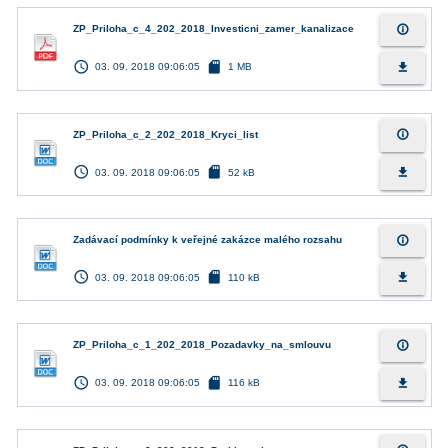
info_outline
ZP_Priloha_c_4_202_2018_Investicni_zamer_kanalizace
access_time
sd_card
file_download
03. 09. 2018 09:06:05
1 MB
info_outline
ZP_Priloha_c_2_202_2018_Kryci_list
access_time
sd_card
file_download
03. 09. 2018 09:06:05
52 kB
info_outline
Zadávací podmínky k veřejné zakázce malého rozsahu
access_time
sd_card
file_download
03. 09. 2018 09:06:05
110 kB
info_outline
ZP_Priloha_c_1_202_2018_Pozadavky_na_smlouvu
access_time
sd_card
file_download
03. 09. 2018 09:06:05
116 kB