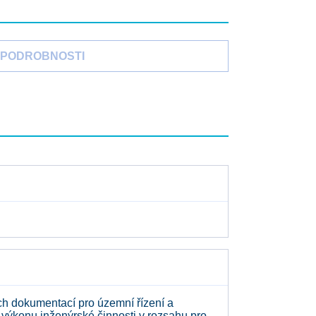
PODROBNOSTI
h dokumentací pro územní řízení a
výkonu inženýrské činnosti v rozsahu pro