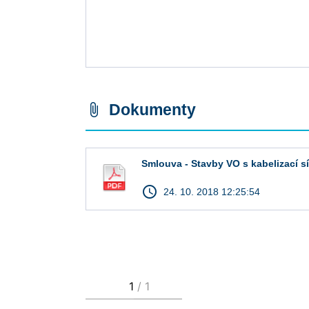
Dokumenty
attach_file
Smlouva - Stavby VO s kabelizací sítí
access_time
24. 10. 2018 12:25:54