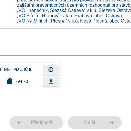
zajištění pravomocných územních rozhodnutí pro stavb
„VO Hranečník, Slezská Ostrava“ v k.ú. Slezská Ostrav
„VO Ščučí - Hrabová“ v k.ú. Hrabová, obec Ostrava,
„VO Na Milířích, Plesná“ v k.ú. Nová Plesná, obec Ostr
info_outline
 NN - PD a IČ II.
sd_card
file_download
794 kB
arrow_back
arrow_forward
Předchozí
Další