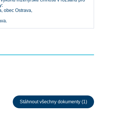
y:
a, obec Ostrava,
ava.
Stáhnout všechny dokumenty (1)