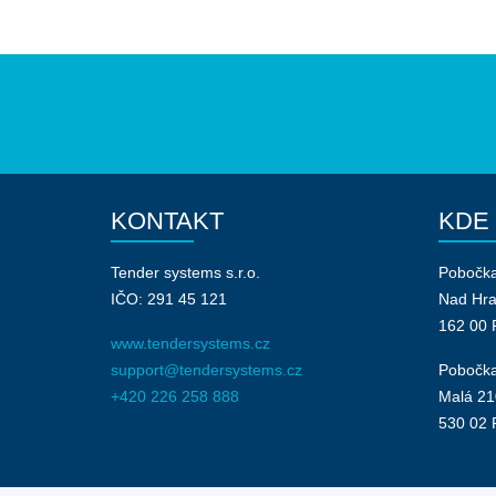
KONTAKT
KDE
Tender systems s.r.o.
Pobočk
IČO: 291 45 121
Nad Hr
162 00 
www.tendersystems.cz
support@tendersystems.cz
Pobočka
+420 226 258 888
Malá 21
530 02 