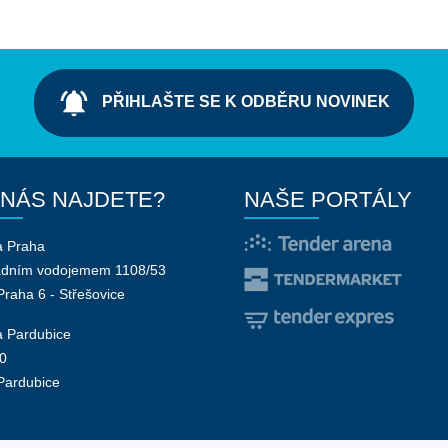
notifications_active
PŘIHLAŠTE SE K ODBĚRU NOVINEK
 NÁS NAJDETE?
NAŠE PORTÁLY
a Praha
adním vodojemem 1108/53
Praha 6 - Střešovice
 Pardubice
0
Pardubice