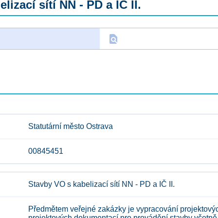
zací sítí NN - PD a IČ II.
find_in_page
D
Statutární město Ostrava
00845451
Stavby VO s kabelizací sítí NN - PD a IČ II.
Předmětem veřejné zakázky je vypracování projektovýc
projektových dokumentací pro provádění stavby včetně 