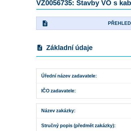
VZ0056735: Stavby VO s kabeli
description
PŘEHLE
Základní údaje
description
Úřední název zadavatele
IČO zadavatele
Název zakázky
Stručný popis (předmět zakázky)