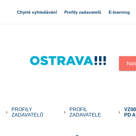
Chytré vyhledávání
Profily zadavatelů
E-learning
PROFILY
PROFIL
VZ00
keyboard_arrow_right
keyboard_arrow_right
keyboard_arrow_right
ZADAVATELŮ
ZADAVATELE
PD A.