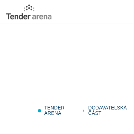
TENDER
DODAVATELSKÁ
fiber_manual_record
keyboard_arrow_right
ARENA
ČÁST