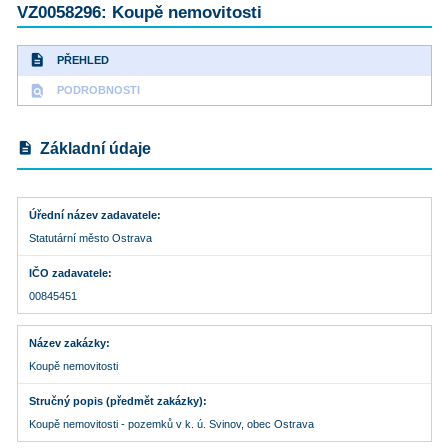
VZ0058296: Koupě nemovitosti
description
PŘEHLED
find_in_page
PODROBNOSTI
description
Základní údaje
Úřední název zadavatele
Statutární město Ostrava
IČO zadavatele
00845451
Název zakázky
Koupě nemovitosti
Stručný popis (předmět zakázky)
Koupě nemovitosti - pozemků v k. ú. Svinov, obec Ostrava