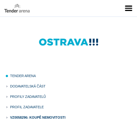
TENDER ARENA
fiber_manual_record
DODAVATELSKÁ ČÁST
keyboard_arrow_right
PROFILY ZADAVATELŮ
keyboard_arrow_right
PROFIL ZADAVATELE
keyboard_arrow_right
VZ0058296: KOUPĚ NEMOVITOSTI
keyboard_arrow_right