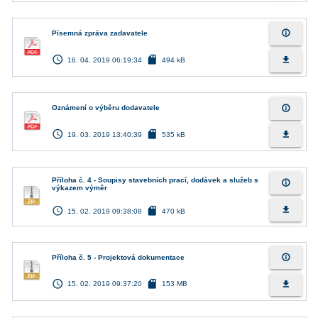
info_outline
Písemná zpráva zadavatele
access_time
sd_card
file_download
16. 04. 2019 06:19:34
494 kB
info_outline
Oznámení o výběru dodavatele
access_time
sd_card
file_download
19. 03. 2019 13:40:39
535 kB
Příloha č. 4 - Soupisy stavebních prací, dodávek a služeb s
info_outline
výkazem výměr
access_time
sd_card
file_download
15. 02. 2019 09:38:08
470 kB
info_outline
Příloha č. 5 - Projektová dokumentace
access_time
sd_card
file_download
15. 02. 2019 09:37:20
153 MB