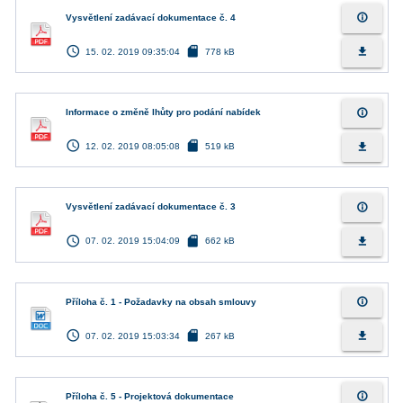
info_outline
Vysvětlení zadávací dokumentace č. 4
access_time
sd_card
file_download
15. 02. 2019 09:35:04
778 kB
info_outline
Informace o změně lhůty pro podání nabídek
access_time
sd_card
file_download
12. 02. 2019 08:05:08
519 kB
info_outline
Vysvětlení zadávací dokumentace č. 3
access_time
sd_card
file_download
07. 02. 2019 15:04:09
662 kB
info_outline
Příloha č. 1 - Požadavky na obsah smlouvy
access_time
sd_card
file_download
07. 02. 2019 15:03:34
267 kB
info_outline
Příloha č. 5 - Projektová dokumentace