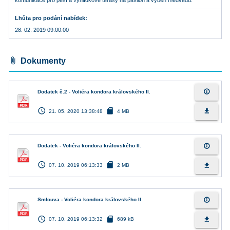
komunikace pro pěší a vyhlídkové terasy na pavilón a výběh medvědů.
Lhůta pro podání nabídek
28. 02. 2019 09:00:00
attach_file
Dokumenty
info_outline
Dodatek č.2 - Voliéra kondora královského II.
access_time
sd_card
file_download
21. 05. 2020 13:38:48
4 MB
info_outline
Dodatek - Voliéra kondora královského II.
access_time
sd_card
file_download
07. 10. 2019 06:13:33
2 MB
info_outline
Smlouva - Voliéra kondora královského II.
access_time
sd_card
file_download
07. 10. 2019 06:13:32
689 kB