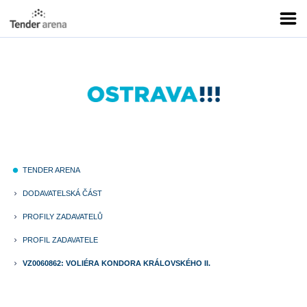
TENDER ARENA
fiber_manual_record
DODAVATELSKÁ ČÁST
keyboard_arrow_right
PROFILY ZADAVATELŮ
keyboard_arrow_right
PROFIL ZADAVATELE
keyboard_arrow_right
VZ0060862: VOLIÉRA KONDORA KRÁLOVSKÉHO II.
keyboard_arrow_right