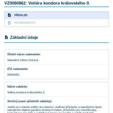
VZ0060862: Voliéra kondora královského II.
description
PŘEHLED
find_in_page
PODROBNOSTI
description
Základní údaje
Úřední název zadavatele
Statutární město Ostrava
IČO zadavatele
00845451
Název zakázky
Voliéra kondora královského II.
Stručný popis (předmět zakázky)
Jedná se o stavbu voliéry pro ptactvo, realizaci přístavby a stavebních úprav
stávajícího objektu pavilonu drobných šelem, přístřešku pro návštěvníky,