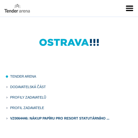
TENDER ARENA
fiber_manual_record
DODAVATELSKÁ ČÁST
keyboard_arrow_right
PROFILY ZADAVATELŮ
keyboard_arrow_right
PROFIL ZADAVATELE
keyboard_arrow_right
VZ0064446: NÁKUP PAPÍRU PRO RESORT STATUTÁRNÍHO ...
keyboard_arrow_right