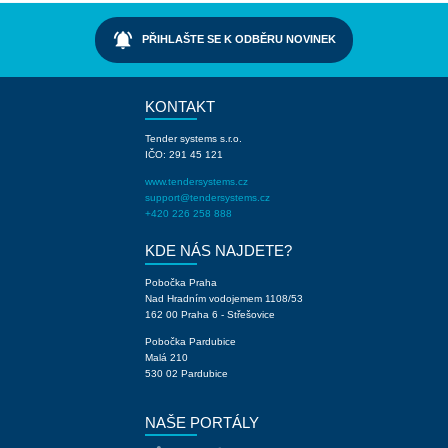
notifications_active
PŘIHLAŠTE SE K ODBĚRU NOVINEK
KONTAKT
Tender systems s.r.o.
IČO: 291 45 121
www.tendersystems.cz
support@tendersystems.cz
+420 226 258 888
KDE NÁS NAJDETE?
Pobočka Praha
Nad Hradním vodojemem 1108/53
162 00 Praha 6 - Střešovice
Pobočka Pardubice
Malá 210
530 02 Pardubice
NAŠE PORTÁLY