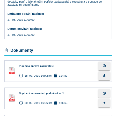
dodávky papíru (dle aktuální potřeby zadavatele) v rozsahu a v souladu se
zadávacími podmínkami.
Lhůta pro podání nabídek
27. 03. 2019 11:00:00
Datum otevírání nabídek
27. 03. 2019 11:01:00
attach_file
Dokumenty
info_outline
Písemná zpráva zadavatele
access_time
sd_card
file_download
15. 08. 2019 10:42:46
124 kB
info_outline
Doplnění zadávacích podmínek č. 1
access_time
sd_card
file_download
20. 03. 2019 15:35:19
156 kB