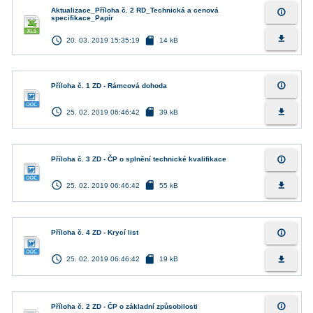
Aktualizace_Příloha č. 2 RD_Technická a cenová
info_outline
specifikace_Papír
access_time
sd_card
file_download
20. 03. 2019 15:35:19
14 kB
info_outline
Příloha č. 1 ZD - Rámcová dohoda
access_time
sd_card
file_download
25. 02. 2019 06:46:42
39 kB
info_outline
Příloha č. 3 ZD - ČP o splnění technické kvalifikace
access_time
sd_card
file_download
25. 02. 2019 06:46:42
55 kB
info_outline
Příloha č. 4 ZD - Krycí list
access_time
sd_card
file_download
25. 02. 2019 06:46:42
19 kB
info_outline
Příloha č. 2 ZD - ČP o základní způsobilosti