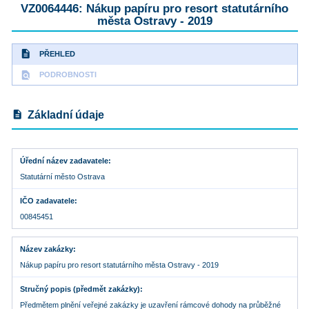
VZ0064446: Nákup papíru pro resort statutárního
města Ostravy - 2019
description
PŘEHLED
find_in_page
PODROBNOSTI
description
Základní údaje
Úřední název zadavatele
Statutární město Ostrava
IČO zadavatele
00845451
Název zakázky
Nákup papíru pro resort statutárního města Ostravy - 2019
Stručný popis (předmět zakázky)
Předmětem plnění veřejné zakázky je uzavření rámcové dohody na průběžné