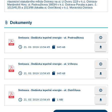
vlastnictví statutárního města Ostravy na ul. U Dvoru 1119 v k.ú. Ostrava-
Mariánské Hory, ul. Podroužkova 1663/4 v k.ú. Ostrava-Poruba a parc. č.
1013/45,55 a 1013/98 (lokalita ul. Ostrčilova) v k.ú. Moravská Ostrava
attach_file
Dokumenty
info_outline
Smlouva - Dodávka tepelné energie - ul. Podroužkova
access_time
sd_card
file_download
21. 03. 2019 13:54:45
945 kB
info_outline
Smlouva - Dodávka tepelné energie - ul. U Dvoru
access_time
sd_card
file_download
21. 03. 2019 13:54:45
945 kB
info_outline
Smlouva - Dodávka tepelné energie - ul. Ostrčilova
access_time
sd_card
file_download
21. 03. 2019 13:54:45
1 MB