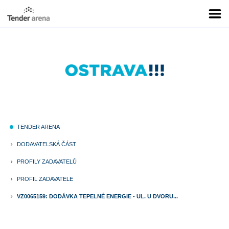
TENDER ARENA
fiber_manual_record
DODAVATELSKÁ ČÁST
keyboard_arrow_right
PROFILY ZADAVATELŮ
keyboard_arrow_right
PROFIL ZADAVATELE
keyboard_arrow_right
VZ0065159: DODÁVKA TEPELNÉ ENERGIE - UL. U DVORU...
keyboard_arrow_right