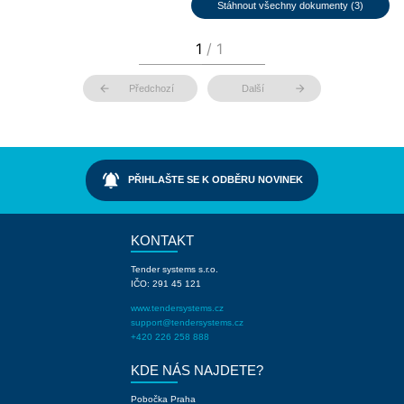
Stáhnout všechny dokumenty (3)
arrow_back
arrow_forward
Předchozí
Další
notifications_active
PŘIHLAŠTE SE K ODBĚRU NOVINEK
KONTAKT
Tender systems s.r.o.
IČO: 291 45 121
www.tendersystems.cz
support@tendersystems.cz
+420 226 258 888
KDE NÁS NAJDETE?
Pobočka Praha