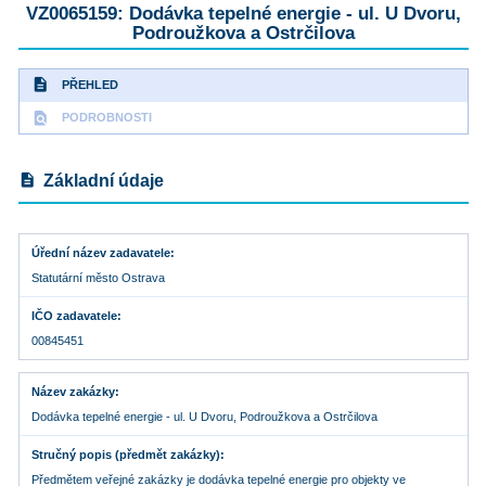
VZ0065159: Dodávka tepelné energie - ul. U Dvoru,
Podroužkova a Ostrčilova
description
PŘEHLED
find_in_page
PODROBNOSTI
description
Základní údaje
Úřední název zadavatele
Statutární město Ostrava
IČO zadavatele
00845451
Název zakázky
Dodávka tepelné energie - ul. U Dvoru, Podroužkova a Ostrčilova
Stručný popis (předmět zakázky)
Předmětem veřejné zakázky je dodávka tepelné energie pro objekty ve