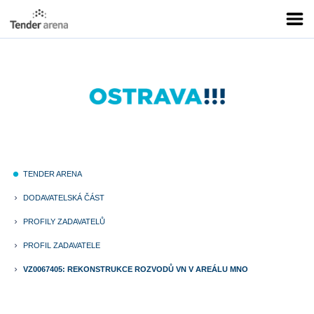
TENDER ARENA
fiber_manual_record
DODAVATELSKÁ ČÁST
keyboard_arrow_right
PROFILY ZADAVATELŮ
keyboard_arrow_right
PROFIL ZADAVATELE
keyboard_arrow_right
VZ0067405: REKONSTRUKCE ROZVODŮ VN V AREÁLU MNO
keyboard_arrow_right