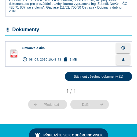
kabelové E1-E2“ v k.ú. Moravská Ostrava, obec Ostrava, dle projektové
dokumentace pro provádění stavby, kterou vypracoval Ing. Zdeněk Novák, IČO
420 71 887, se sídlem A. Gavlase 111/32, 700 30 Ostrava - Dubina, v dubnu
2018.
attach_file
Dokumenty
info_outline
Smlouva o dílo
access_time
sd_card
file_download
08. 04. 2019 10:43:43
1 MB
Stáhnout všechny dokumenty (1)
arrow_back
arrow_forward
Předchozí
Další
notifications_active
PŘIHLAŠTE SE K ODBĚRU NOVINEK