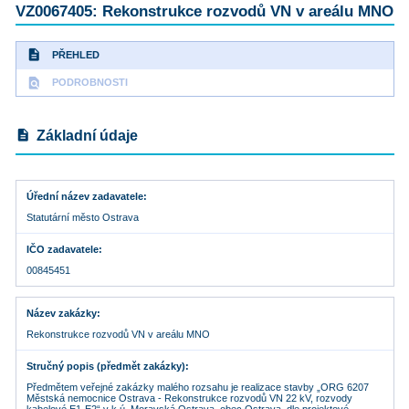
VZ0067405: Rekonstrukce rozvodů VN v areálu MNO
description
PŘEHLED
find_in_page
PODROBNOSTI
description
Základní údaje
Úřední název zadavatele
Statutární město Ostrava
IČO zadavatele
00845451
Název zakázky
Rekonstrukce rozvodů VN v areálu MNO
Stručný popis (předmět zakázky)
Předmětem veřejné zakázky malého rozsahu je realizace stavby „ORG 6207
Městská nemocnice Ostrava - Rekonstrukce rozvodů VN 22 kV, rozvody