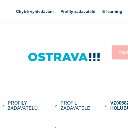
Chytré vyhledávání
Profily zadavatelů
E-learning
PROFILY
PROFIL
VZ0068
keyboard_arrow_right
keyboard_arrow_right
keyboard_arrow_right
ZADAVATELŮ
ZADAVATELE
HOLUBŮ 