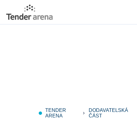
TENDER
DODAVATELSKÁ
fiber_manual_record
keyboard_arrow_right
ARENA
ČÁST