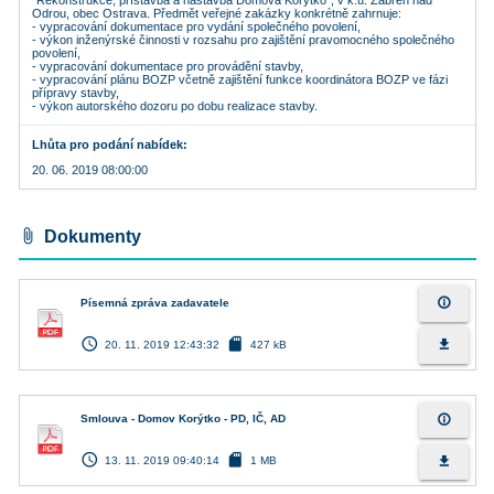
"Rekonstrukce, přístavba a nástavba Domova Korýtko", v k.ú. Zábřeh nad
Odrou, obec Ostrava. Předmět veřejné zakázky konkrétně zahrnuje:
- vypracování dokumentace pro vydání společného povolení,
- výkon inženýrské činnosti v rozsahu pro zajištění pravomocného společného
povolení,
- vypracování dokumentace pro provádění stavby,
- vypracování plánu BOZP včetně zajištění funkce koordinátora BOZP ve fázi
přípravy stavby,
- výkon autorského dozoru po dobu realizace stavby.
Lhůta pro podání nabídek
20. 06. 2019 08:00:00
attach_file
Dokumenty
info_outline
Písemná zpráva zadavatele
access_time
sd_card
file_download
20. 11. 2019 12:43:32
427 kB
info_outline
Smlouva - Domov Korýtko - PD, IČ, AD
access_time
sd_card
file_download
13. 11. 2019 09:40:14
1 MB