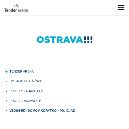
TENDER ARENA
fiber_manual_record
DODAVATELSKÁ ČÁST
keyboard_arrow_right
PROFILY ZADAVATELŮ
keyboard_arrow_right
PROFIL ZADAVATELE
keyboard_arrow_right
VZ0068657: DOMOV KORÝTKO - PD, IČ, AD
keyboard_arrow_right