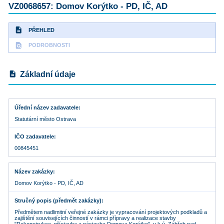
VZ0068657: Domov Korýtko - PD, IČ, AD
description
PŘEHLED
find_in_page
PODROBNOSTI
description
Základní údaje
Úřední název zadavatele
Statutární město Ostrava
IČO zadavatele
00845451
Název zakázky
Domov Korýtko - PD, IČ, AD
Stručný popis (předmět zakázky)
Předmětem nadlimitní veřejné zakázky je vypracování projektových podkladů a
zajištění souvisejících činností v rámci přípravy a realizace stavby