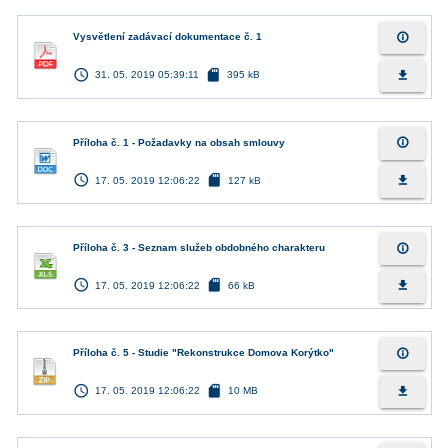
info_outline
Vysvětlení zadávací dokumentace č. 1
access_time
sd_card
file_download
31. 05. 2019 05:39:11
395 kB
info_outline
Příloha č. 1 - Požadavky na obsah smlouvy
access_time
sd_card
file_download
17. 05. 2019 12:06:22
127 kB
info_outline
Příloha č. 3 - Seznam služeb obdobného charakteru
access_time
sd_card
file_download
17. 05. 2019 12:06:22
66 kB
info_outline
Příloha č. 5 - Studie "Rekonstrukce Domova Korýtko"
access_time
sd_card
file_download
17. 05. 2019 12:06:22
10 MB