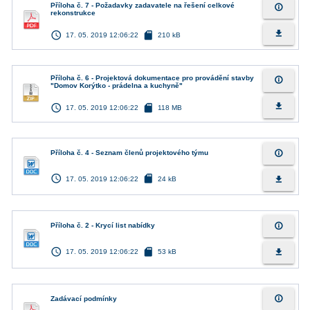
Příloha č. 7 - Požadavky zadavatele na řešení celkové
info_outline
rekonstrukce
access_time
sd_card
file_download
17. 05. 2019 12:06:22
210 kB
Příloha č. 6 - Projektová dokumentace pro provádění stavby
info_outline
"Domov Korýtko - prádelna a kuchyně"
access_time
sd_card
file_download
17. 05. 2019 12:06:22
118 MB
info_outline
Příloha č. 4 - Seznam členů projektového týmu
access_time
sd_card
file_download
17. 05. 2019 12:06:22
24 kB
info_outline
Příloha č. 2 - Krycí list nabídky
access_time
sd_card
file_download
17. 05. 2019 12:06:22
53 kB
info_outline
Zadávací podmínky