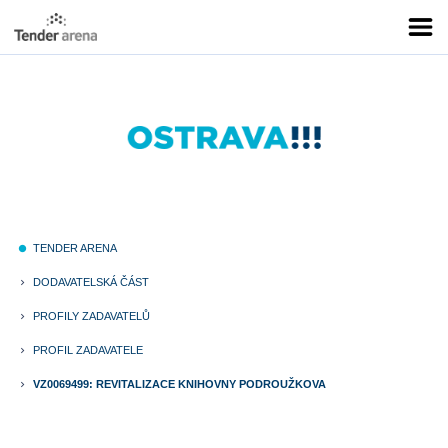
TENDER ARENA
fiber_manual_record
DODAVATELSKÁ ČÁST
keyboard_arrow_right
PROFILY ZADAVATELŮ
keyboard_arrow_right
PROFIL ZADAVATELE
keyboard_arrow_right
VZ0069499: REVITALIZACE KNIHOVNY PODROUŽKOVA
keyboard_arrow_right