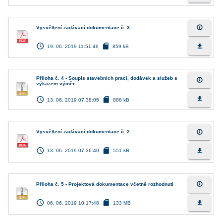
info_outline
Vysvětlení zadávací dokumentace č. 3
access_time
sd_card
file_download
19. 06. 2019 11:51:49
859 kB
Příloha č. 4 - Soupis stavebních prací, dodávek a služeb s
info_outline
výkazem výměr
access_time
sd_card
file_download
13. 06. 2019 07:38:05
888 kB
info_outline
Vysvětlení zadávací dokumentace č. 2
access_time
sd_card
file_download
13. 06. 2019 07:36:40
551 kB
info_outline
Příloha č. 5 - Projektová dokumentace včetně rozhodnutí
access_time
sd_card
file_download
06. 06. 2019 10:17:48
133 MB