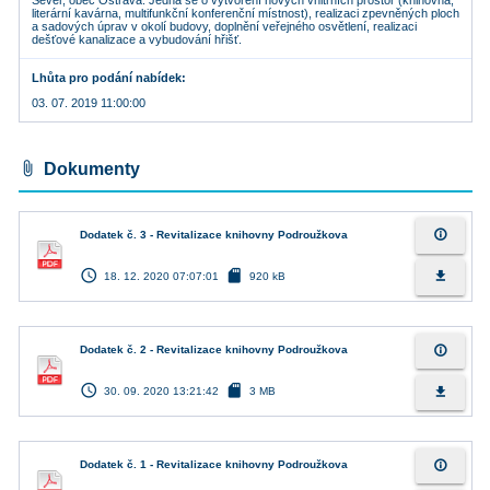
Sever, obec Ostrava. Jedná se o vytvoření nových vnitřních prostor (knihovna,
literární kavárna, multifunkční konferenční místnost), realizaci zpevněných ploch
a sadových úprav v okolí budovy, doplnění veřejného osvětlení, realizaci
dešťové kanalizace a vybudování hřišť.
Lhůta pro podání nabídek
03. 07. 2019 11:00:00
attach_file
Dokumenty
info_outline
Dodatek č. 3 - Revitalizace knihovny Podroužkova
access_time
sd_card
file_download
18. 12. 2020 07:07:01
920 kB
info_outline
Dodatek č. 2 - Revitalizace knihovny Podroužkova
access_time
sd_card
file_download
30. 09. 2020 13:21:42
3 MB
info_outline
Dodatek č. 1 - Revitalizace knihovny Podroužkova