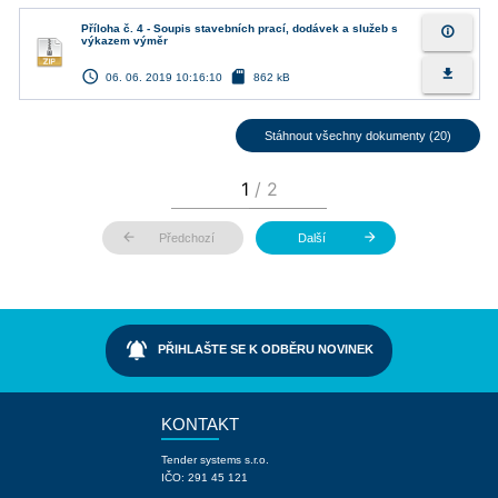
Příloha č. 4 - Soupis stavebních prací, dodávek a služeb s
info_outline
výkazem výměr
access_time
sd_card
file_download
06. 06. 2019 10:16:10
862 kB
Stáhnout všechny dokumenty (20)
arrow_back
arrow_forward
Předchozí
Další
notifications_active
PŘIHLAŠTE SE K ODBĚRU NOVINEK
KONTAKT
Tender systems s.r.o.
IČO: 291 45 121