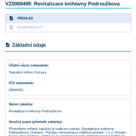
VZ0069499: Revitalizace knihovny Podroužkova
description
PŘEHLED
find_in_page
PODROBNOSTI
description
Základní údaje
Úřední název zadavatele
Statutární město Ostrava
IČO zadavatele
00845451
Název zakázky
Revitalizace knihovny Podroužkova
Stručný popis (předmět zakázky)
Předmětem veřejné zakázky je realizace stavby „Revitalizace knihovny
Podroužkova, Ostrava – Poruba, rekonstrukce vnitřních prostor“ v k.ú. Poruba -