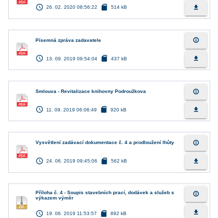
access_time
sd_card
file_download
26. 02. 2020 08:56:22
514 kB
info_outline
Písemná zpráva zadavatele
access_time
sd_card
file_download
13. 09. 2019 09:54:04
437 kB
info_outline
Smlouva - Revitalizace knihovny Podroužkova
access_time
sd_card
file_download
11. 09. 2019 06:06:49
920 kB
info_outline
Vysvětlení zadávací dokumentace č. 4 a prodloužení lhůty
access_time
sd_card
file_download
24. 06. 2019 09:45:06
562 kB
Příloha č. 4 - Soupis stavebních prací, dodávek a služeb s
info_outline
výkazem výměr
access_time
sd_card
file_download
19. 06. 2019 11:53:57
892 kB