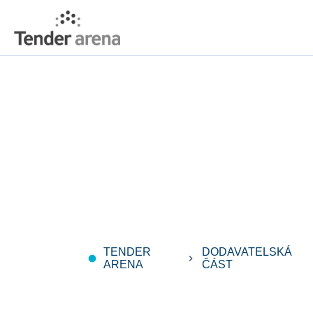
TENDER
DODAVATELSKÁ
fiber_manual_record
keyboard_arrow_right
ARENA
ČÁST