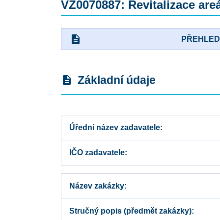
VZ0070887: Revitalizace are
description
PŘEHLE
Základní údaje
description
Úřední název zadavatele
IČO zadavatele
Název zakázky
Stručný popis (předmět zakázky)