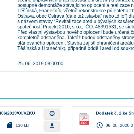
postupné demontáže stávajícího oplocení a realizace n
Těšínská, Hranečník, včetně rekonstrukce přilehlého cho
Ostrava, obec Ostrava (dále též „stavba“ nebo „dílo“)
s názvem stavby “Revitalizace areálu bývalých kasáre
společností Projekt 2010, s.r.o., IČO: 48391531, se sí
Před vlastní výstavbou nového oplocení bude určená č
kompletně odstraněna. Taktéž budou odstraněny stromy 
plánovaného oplocení. Stavba zajistí ohraničení areálu 
Těšínská a Hranečník), případně oddělí areál od soukr
25. 06. 2019 08:00:00
info_outline
2406/2019/OI/VZKÚ
Dodatek č. 2 ke S
sd_card
access_time
file_download
130 kB
06. 08. 2020 0