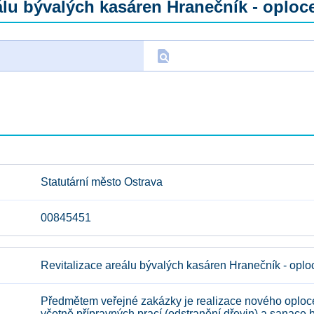
álu bývalých kasáren Hranečník - oploce
find_in_page
D
Statutární město Ostrava
00845451
Revitalizace areálu bývalých kasáren Hranečník - oplo
Předmětem veřejné zakázky je realizace nového oploce
včetně přípravných prací (odstranění dřevin) a sanace