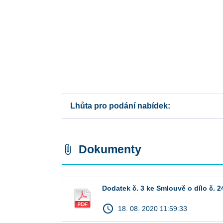
Lhůta pro podání nabídek
Dokumenty
attach_file
Dodatek č. 3 ke Smlouvě o dílo č. 
access_time
18. 08. 2020 11:59:33