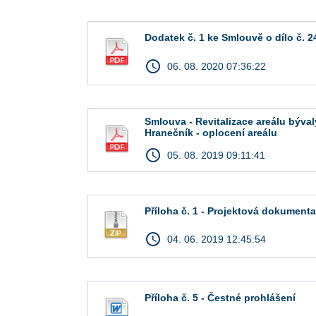
Dodatek č. 1 ke Smlouvě o dílo č. 
access_time
06. 08. 2020 07:36:22
Smlouva - Revitalizace areálu býva
Hranečník - oplocení areálu
access_time
05. 08. 2019 09:11:41
Příloha č. 1 - Projektová dokument
access_time
04. 06. 2019 12:45:54
Příloha č. 5 - Čestné prohlášení