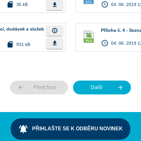
sd_card
access_time
file_download
35 kB
04. 06. 2019 1
ací, dodávek a služeb
info_outline
Příloha č. 4 - Sez
access_time
file_download
sd_card
04. 06. 2019 1
931 kB
arrow_back
arrow_forward
Předchozí
Další
notifications_active
PŘIHLAŠTE SE K ODBĚRU NOVINEK