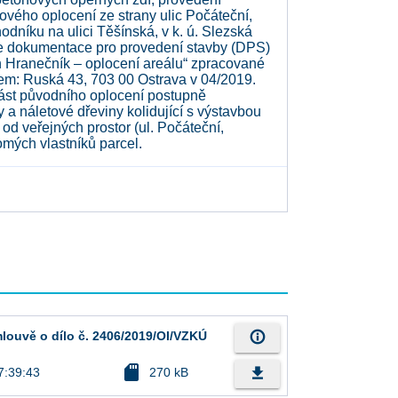
ového oplocení ze strany ulic Počáteční,
dníku na ulici Těšínská, v k. ú. Slezská
 dle dokumentace pro provedení stavby (DPS)
n Hranečník – oplocení areálu“ zpracované
dlem: Ruská 43, 703 00 Ostrava v 04/2019.
ást původního oplocení postupně
a náletové dřeviny kolidující s výstavbou
od veřejných prostor (ul. Počáteční,
omých vlastníků parcel.
info_outline
mlouvě o dílo č. 2406/2019/OI/VZKÚ
sd_card
file_download
7:39:43
270 kB