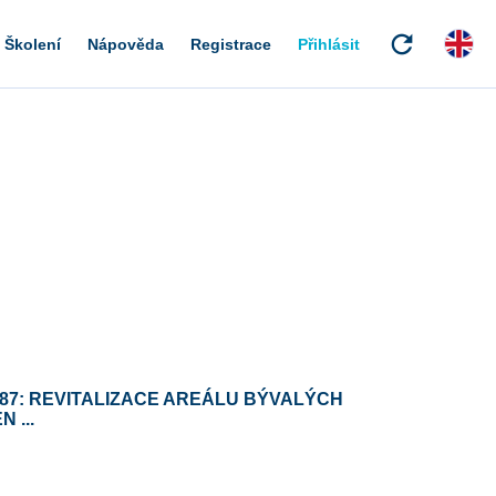
refresh
Školení
Nápověda
Registrace
Přihlásit
887: REVITALIZACE AREÁLU BÝVALÝCH
 ...