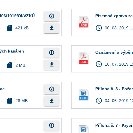
info_outline
2406/1019/OI/VZKÚ
Písemná zpráva za
sd_card
access_time
file_download
421 kB
06. 08. 2019 1
lých kasáren
info_outline
Oznámení o výběr
access_time
file_download
sd_card
16. 07. 2019 1
2 MB
info_outline
ace
Příloha č. 3 - Po
sd_card
access_time
file_download
26 MB
04. 06. 2019 1
info_outline
Příloha č. 7 - Krycí