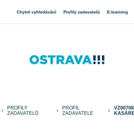
Chytré vyhledávání
Profily zadavatelů
E-learning
PROFILY
PROFIL
VZ0070
keyboard_arrow_right
keyboard_arrow_right
keyboard_arrow_right
ZADAVATELŮ
ZADAVATELE
KASÁREN