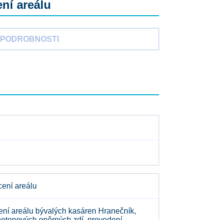
ní areálu
PODROBNOSTI
cení areálu
ní areálu bývalých kasáren Hranečník,
 betonových opěrných zdí, provedení