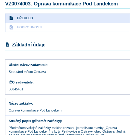
VZ0074003: Oprava komunikace Pod Landekem
description
PŘEHLED
find_in_page
PODROBNOSTI
description
Základní údaje
Úřední název zadavatele
Statutární město Ostrava
IČO zadavatele
00845451
Název zakázky
Oprava komunikace Pod Landekem
Stručný popis (předmět zakázky)
Předmětem veřejné zakázky malého rozsahu je realizace stavby „Oprava
komunikace Pod Landekem“ v k. ú. Petřkovice u Ostravy, obec Ostrava. Jedná