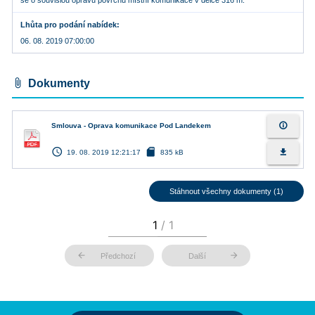
se o souvislou opravu povrchu místní komunikace v délce 316 m.
Lhůta pro podání nabídek
06. 08. 2019 07:00:00
attach_file
Dokumenty
info_outline
Smlouva - Oprava komunikace Pod Landekem
access_time
sd_card
file_download
19. 08. 2019 12:21:17
835 kB
Stáhnout všechny dokumenty (1)
arrow_back
arrow_forward
Předchozí
Další