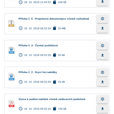
access_time
sd_card
file_download
29. 10. 2019 12:43:52
249 kB
info_outline
Příloha č. 6 - Projektová dokumentace včetně rozhodnutí
access_time
sd_card
file_download
16. 10. 2019 06:52:29
50 MB
info_outline
Příloha č. 4 - Čestné prohlášení
access_time
sd_card
file_download
16. 10. 2019 06:52:29
35 kB
info_outline
Příloha č. 2 - Krycí list nabídky
access_time
sd_card
file_download
16. 10. 2019 06:52:29
53 kB
info_outline
Výzva k podání nabídek včetně zadávacích podmínek
access_time
sd_card
file_download
16. 10. 2019 06:52:29
730 kB