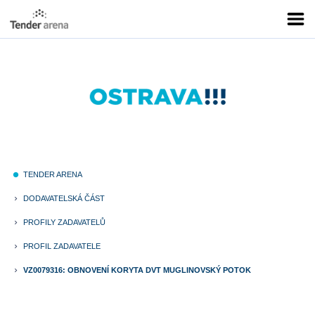
TENDER ARENA
fiber_manual_record
DODAVATELSKÁ ČÁST
keyboard_arrow_right
PROFILY ZADAVATELŮ
keyboard_arrow_right
PROFIL ZADAVATELE
keyboard_arrow_right
VZ0079316: OBNOVENÍ KORYTA DVT MUGLINOVSKÝ POTOK
keyboard_arrow_right