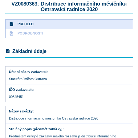
VZ0080363: Distribuce informačního měsíčníku
Ostravská radnice 2020
description
PŘEHLED
find_in_page
PODROBNOSTI
description
Základní údaje
Úřední název zadavatele
Statutární město Ostrava
IČO zadavatele
00845451
Název zakázky
Distribuce informačního měsíčníku Ostravská radnice 2020
Stručný popis (předmět zakázky)
Předmětem veřejné zakázky malého rozsahu je distribuce informačního