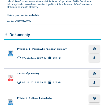
měsíčníku Ostravská radnice v období leden až prosinec 2020. Distribuce
tiskoviny bude provedena do všech poštovních schránek občanů na území
statutárního města Ostravy.
Lhůta pro podání nabídek
21. 11. 2019 08:00:00
attach_file
Dokumenty
info_outline
Příloha č. 1 - Požadavky na obsah smlouvy
access_time
sd_card
file_download
07. 11. 2019 11:09:52
157 kB
info_outline
Zadávací podmínky
access_time
sd_card
file_download
07. 11. 2019 11:09:52
329 kB
info_outline
Příloha č. 2 - Krycí list nabídky