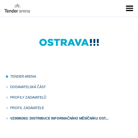
TENDER ARENA
fiber_manual_record
DODAVATELSKÁ ČÁST
keyboard_arrow_right
PROFILY ZADAVATELŮ
keyboard_arrow_right
PROFIL ZADAVATELE
keyboard_arrow_right
VZ0080363: DISTRIBUCE INFORMAČNÍHO MĚSÍČNÍKU OST...
keyboard_arrow_right