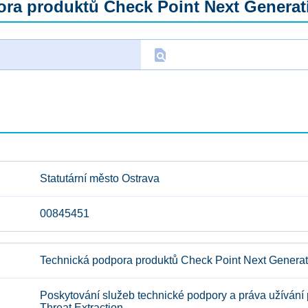
ra produktů Check Point Next Generati
find_in_page
D
Statutární město Ostrava
00845451
Technická podpora produktů Check Point Next Generati
Poskytování služeb technické podpory a práva užívání
Threat Extraction.