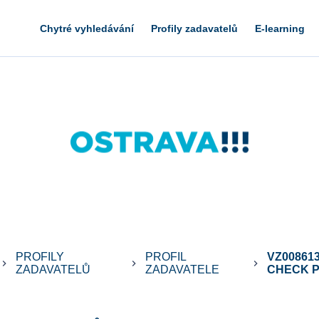
Chytré vyhledávání
Profily zadavatelů
E-learning
PROFILY
PROFIL
VZ00861
board_arrow_right
keyboard_arrow_right
keyboard_arrow_right
ZADAVATELŮ
ZADAVATELE
CHECK PO