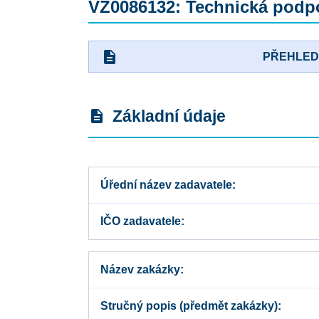
VZ0086132: Technická podpo
description
PŘEHLE
Základní údaje
description
Úřední název zadavatele
IČO zadavatele
Název zakázky
Stručný popis (předmět zakázky)