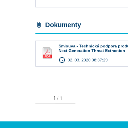
Dokumenty
attach_file
Smlouva - Technická podpora prod
Next Generation Threat Extraction
access_time
02. 03. 2020 08:37:29