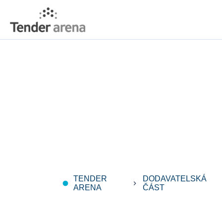
TENDER
DODAVATELSKÁ
fiber_manual_record
keyboard_arrow_right
key
ARENA
ČÁST