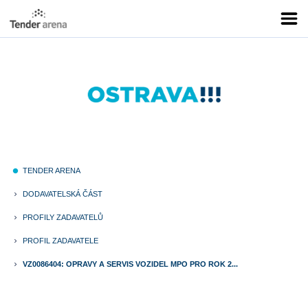
TENDER ARENA
fiber_manual_record
DODAVATELSKÁ ČÁST
keyboard_arrow_right
PROFILY ZADAVATELŮ
keyboard_arrow_right
PROFIL ZADAVATELE
keyboard_arrow_right
VZ0086404: OPRAVY A SERVIS VOZIDEL MPO PRO ROK 2...
keyboard_arrow_right