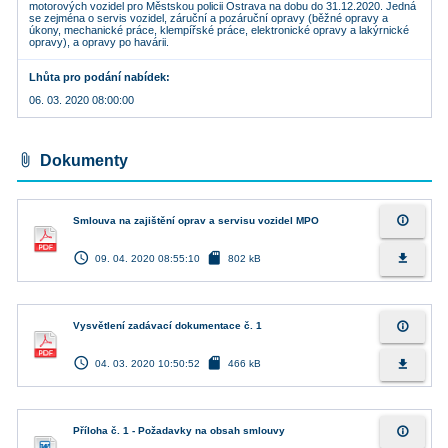
motorových vozidel pro Městskou policii Ostrava na dobu do 31.12.2020. Jedná
se zejména o servis vozidel, záruční a pozáruční opravy (běžné opravy a
úkony, mechanické práce, klempířské práce, elektronické opravy a lakýrnické
opravy), a opravy po havárii.
Lhůta pro podání nabídek
06. 03. 2020 08:00:00
attach_file
Dokumenty
info_outline
Smlouva na zajištění oprav a servisu vozidel MPO
access_time
sd_card
file_download
09. 04. 2020 08:55:10
802 kB
info_outline
Vysvětlení zadávací dokumentace č. 1
access_time
sd_card
file_download
04. 03. 2020 10:50:52
466 kB
info_outline
Příloha č. 1 - Požadavky na obsah smlouvy