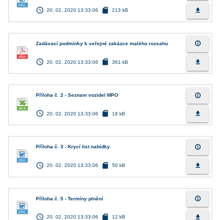
access_time
sd_card
file_download
20. 02. 2020 13:33:06
213 kB
info_outline
Zadávací podmínky k veřejné zakázce malého rozsahu
access_time
sd_card
file_download
20. 02. 2020 13:33:06
361 kB
info_outline
Příloha č. 2 - Seznam vozidel MPO
access_time
sd_card
file_download
20. 02. 2020 13:33:06
18 kB
info_outline
Příloha č. 3 - Krycí list nabídky
access_time
sd_card
file_download
20. 02. 2020 13:33:06
50 kB
info_outline
Příloha č. 5 - Termíny plnění
access_time
sd_card
file_download
20. 02. 2020 13:33:06
12 kB