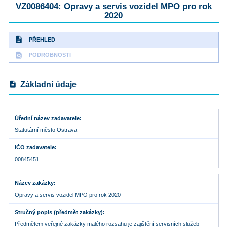
VZ0086404: Opravy a servis vozidel MPO pro rok
2020
description
PŘEHLED
find_in_page
PODROBNOSTI
description
Základní údaje
Úřední název zadavatele
Statutární město Ostrava
IČO zadavatele
00845451
Název zakázky
Opravy a servis vozidel MPO pro rok 2020
Stručný popis (předmět zakázky)
Předmětem veřejné zakázky malého rozsahu je zajištění servisních služeb