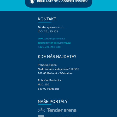
notifications_active
PŘIHLAŠTE SE K ODBĚRU NOVINEK
KONTAKT
Tender systems s.r.o.
IČO: 291 45 121
www.tendersystems.cz
support@tendersystems.cz
+420 226 258 888
KDE NÁS NAJDETE?
Pobočka Praha
Nad Hradním vodojemem 1108/53
162 00 Praha 6 - Střešovice
Pobočka Pardubice
Malá 210
530 02 Pardubice
NAŠE PORTÁLY