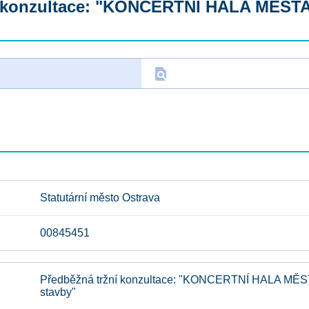
ní konzultace: "KONCERTNÍ HALA MĚST
find_in_page
D
Statutární město Ostrava
00845451
Předběžná tržní konzultace: "KONCERTNÍ HALA MĚS
stavby"