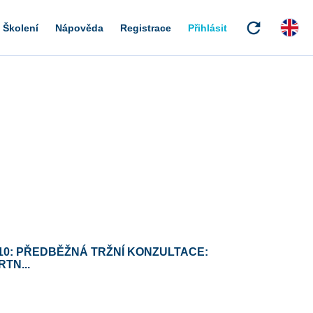
refresh
Školení
Nápověda
Registrace
Přihlásit
10: PŘEDBĚŽNÁ TRŽNÍ KONZULTACE:
TN...