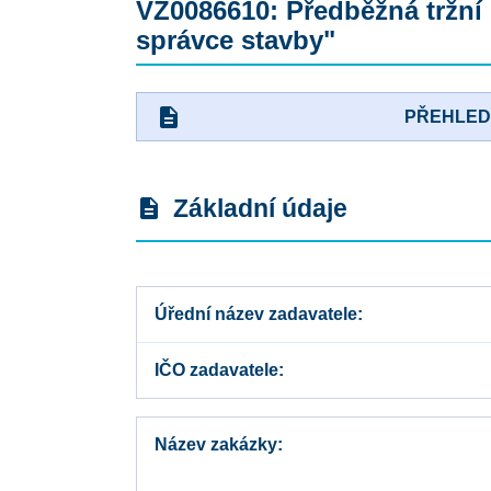
VZ0086610: Předběžná trž
správce stavby"
description
PŘEHLE
Základní údaje
description
Úřední název zadavatele
IČO zadavatele
Název zakázky