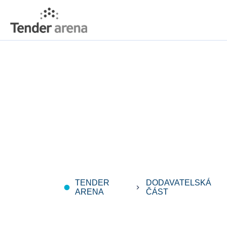
TENDER
DODAVATELSKÁ
fiber_manual_record
keyboard_arrow_right
k
ARENA
ČÁST