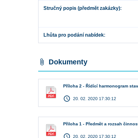
Stručný popis (předmět zakázky)
Lhůta pro podání nabídek
Dokumenty
attach_file
Příloha 2 - Řídící harmonogram sta
access_time
20. 02. 2020 17:30:12
Přiloha 1 - Předmět a rozsah činnos
access_time
20. 02. 2020 17:30:12