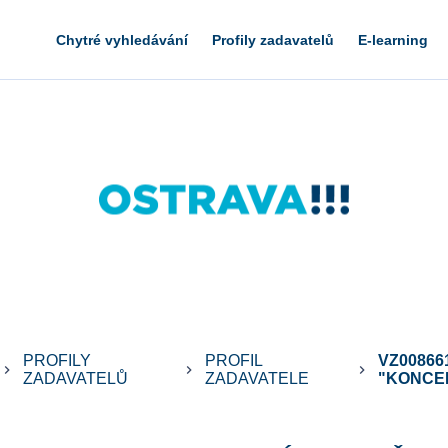
Chytré vyhledávání
Profily zadavatelů
E-learning
PROFILY
PROFIL
VZ00866
eyboard_arrow_right
keyboard_arrow_right
keyboard_arrow_right
ZADAVATELŮ
ZADAVATELE
"KONCER