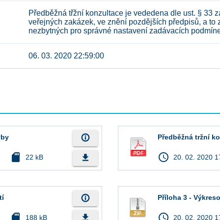
Předběžná třžní konzultace je vededena dle ust. § 33 
veřejných zakázek, ve znění pozdějších předpisů, a to 
nezbytných pro správné nastavení zadávacích podmíne
06. 03. 2020 22:59:00
info_outline
vby
Předběžná tržní k
sd_card
access_time
file_download
22 kB
20. 02. 2020 1
info_outline
tí
Příloha 3 - Výkre
sd_card
access_time
file_download
188 kB
20. 02. 2020 1