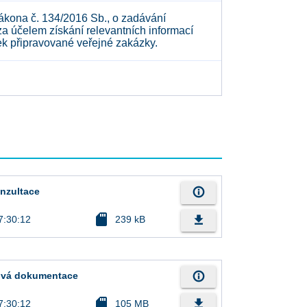
zákona č. 134/2016 Sb., o zadávání
za účelem získání relevantních informací
k připravované veřejné zakázky.
info_outline
onzultace
sd_card
file_download
7:30:12
239 kB
info_outline
sová dokumentace
sd_card
file_download
7:30:12
105 MB