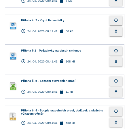
access_time
sd_card
file_download
24. 04. 2020 08:41:41
7 MB
info_outline
Příloha č. 2 - Krycí list nabídky
access_time
sd_card
file_download
24. 04. 2020 08:41:41
50 kB
info_outline
Příloha č.1 - Požadavky na obsah smlouvy
access_time
sd_card
file_download
24. 04. 2020 08:41:41
108 kB
info_outline
Příloha č. 5 - Seznam stavebních prací
access_time
sd_card
file_download
24. 04. 2020 08:41:41
11 kB
Příloha č. 4 - Soupis stavebních prací, dodávek a služeb s
info_outline
výkazem výměr
access_time
sd_card
file_download
24. 04. 2020 08:41:41
680 kB