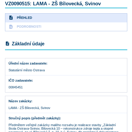
VZ0090515: LAMA - ZŠ Bílovecká, Svinov
description
PŘEHLED
find_in_page
PODROBNOSTI
description
Základní údaje
Úřední název zadavatele
Statutární město Ostrava
IČO zadavatele
00845451
Název zakázky
LAMA - ZŠ Bílovecká, Svinov
Stručný popis (předmět zakázky)
Předmětem veřejné zakázky malého rozsahu je realizace stavby „Základní
škola Ostrava-Svinov, Bílovecká 10 – rekonstrukce zdroje tepla a otopné