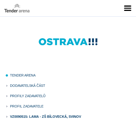
TENDER ARENA
fiber_manual_record
DODAVATELSKÁ ČÁST
keyboard_arrow_right
PROFILY ZADAVATELŮ
keyboard_arrow_right
PROFIL ZADAVATELE
keyboard_arrow_right
VZ0090515: LAMA - ZŠ BÍLOVECKÁ, SVINOV
keyboard_arrow_right