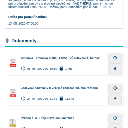
soustavy“, na ul. Bílovecká č. p. 10, k.ú. Svinov, dle projektové dokumentace
pro provádění stavby zpracované společností VAE THERM, spol. s r. o., se
sídlem Kulturní 1785, 756 61 Rožnov pod Radhoštěm pod č. zak. 219 518.
Lhůta pro podání nabídek
13. 05. 2020 07:00:00
attach_file
Dokumenty
info_outline
Smlouva - Smlouva o dílo - LAMA - ZŠ Bílovecká, Svinov
access_time
sd_card
file_download
01. 06. 2020 07:40:10
1 MB
info_outline
Zadávací podmínky k veřejné zakázce malého rozsahu
access_time
sd_card
file_download
24. 04. 2020 08:41:41
113 kB
info_outline
Příloha č. 3 - Projektová dokumentace