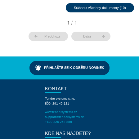
Stáhnout všechny dokumenty (10)
arrow_back
arrow_forward
Předchozí
Další
notifications_active
PŘIHLAŠTE SE K ODBĚRU NOVINEK
KONTAKT
Tender systems s.r.o.
IČO: 291 45 121
www.tendersystems.cz
support@tendersystems.cz
+420 226 258 888
KDE NÁS NAJDETE?