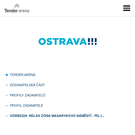
TENDER ARENA
fiber_manual_record
DODAVATELSKÁ ČÁST
keyboard_arrow_right
PROFILY ZADAVATELŮ
keyboard_arrow_right
PROFIL ZADAVATELE
keyboard_arrow_right
VZ0092324: RELAX ZÓNA MASARYKOVO NÁMĚSTÍ - PD, I...
keyboard_arrow_right