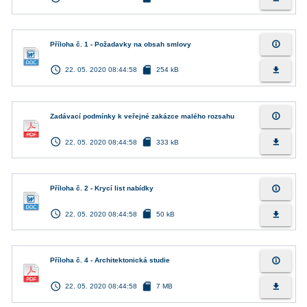
info_outline
Příloha č. 1 - Požadavky na obsah smlovy
access_time
sd_card
file_download
22. 05. 2020 08:44:58
254 kB
info_outline
Zadávací podmínky k veřejné zakázce malého rozsahu
access_time
sd_card
file_download
22. 05. 2020 08:44:58
333 kB
info_outline
Příloha č. 2 - Krycí list nabídky
access_time
sd_card
file_download
22. 05. 2020 08:44:58
50 kB
info_outline
Příloha č. 4 - Architektonická studie
access_time
sd_card
file_download
22. 05. 2020 08:44:58
7 MB