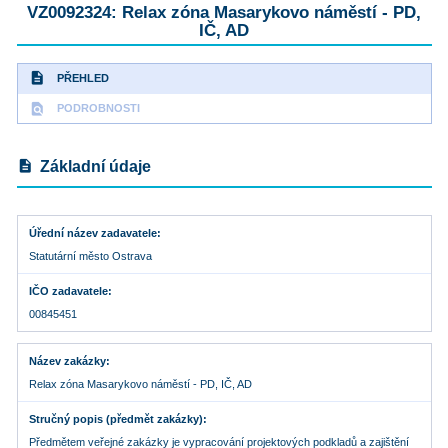
VZ0092324: Relax zóna Masarykovo náměstí - PD,
IČ, AD
description
PŘEHLED
find_in_page
PODROBNOSTI
description
Základní údaje
Úřední název zadavatele
Statutární město Ostrava
IČO zadavatele
00845451
Název zakázky
Relax zóna Masarykovo náměstí - PD, IČ, AD
Stručný popis (předmět zakázky)
Předmětem veřejné zakázky je vypracování projektových podkladů a zajištění