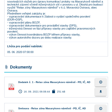
souvisejících služeb pro úpravu komunikací proluky na Masarykově náměstí a
technické zázemí včetně inženýrských sítí v prostoru u ul. Dlouhá pro budoucí
využití "Relax zóny Masarykovo náměstí" v k.ú. Moravská Ostrava, obec
Ostrava.
Předmětem veřejné zakázky je:
- vypracování dokumentace k žádosti o vydání společného povolení
(DÚR+DSP),
- vypracování plánu BOZP,
- vypracování dokumentace pro provádění stavby (DPS),
- inženýrská činnost ve fázi přípravy stavby pro zajištění pravomocných
povolení,
- výkon činnosti koordinátora BOZP během přípravy stavby,
Lhůta pro podání nabídek
05. 06. 2020 07:00:00
attach_file
Dokumenty
info_outline
Dodatek č. 1 - Relax zóna Masarykovo náměstí - PD, IČ, AD
access_time
sd_card
file_download
16. 09. 2021 06:08:44
251 kB
info_outline
Smlouva - Relax zóna Masarykovo náměstí - PD, IČ, AD