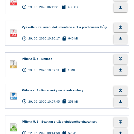
access_time
sd_card
file_download
29. 06. 2020 06:11:28
438 kB
info_outline
Vysvětlení zadávací dokumentace č. 1 a prodloužení lhůty
access_time
sd_card
file_download
29. 05. 2020 10:10:17
640 kB
info_outline
Příloha č. 5 - Situace
access_time
sd_card
file_download
29. 05. 2020 10:09:11
1 MB
info_outline
Příloha č. 1 - Požadavky na obsah smlovy
access_time
sd_card
file_download
29. 05. 2020 10:07:45
253 kB
info_outline
Příloha č. 3 - Seznam služeb obdobného charakteru
access_time
sd_card
file_download
22. 05. 2020 08:44:58
57 kB