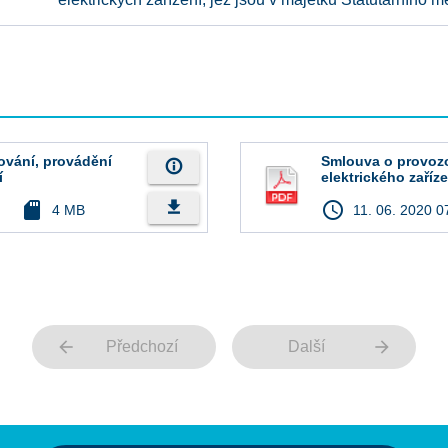
ování, provádění
Smlouva o provozo
info_outline
í
elektrického zaříze
file_download
sd_card
access_time
4 MB
11. 06. 2020 0
arrow_back
arrow_forward
Předchozí
Další