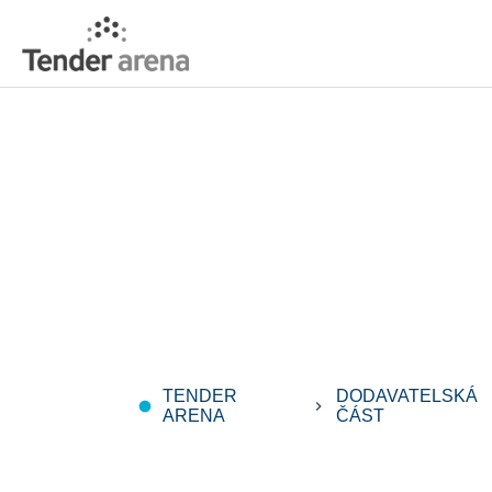
TENDER
DODAVATELSKÁ
fiber_manual_record
keyboard_arrow_right
ARENA
ČÁST