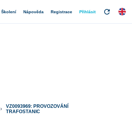
refresh
Školení
Nápověda
Registrace
Přihlásit
VZ0093969: PROVOZOVÁNÍ
ard_arrow_right
TRAFOSTANIC