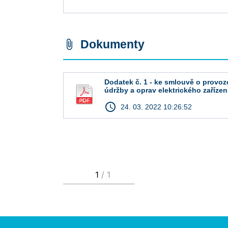
Dokumenty
attach_file
Dodatek č. 1 - ke smlouvě o provoz
údržby a oprav elektrického zařízen
access_time
24. 03. 2022 10:26:52