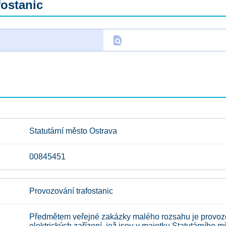
fostanic
find_in_page
D
Statutární město Ostrava
00845451
Provozování trafostanic
Předmětem veřejné zakázky malého rozsahu je provozo
elektrických zařízení, jež jsou v majetku Statutárního m