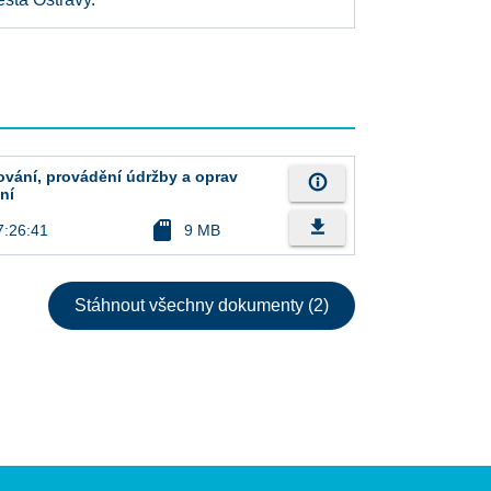
vání, provádění údržby a oprav
info_outline
ní
file_download
sd_card
7:26:41
9 MB
Stáhnout všechny dokumenty (2)