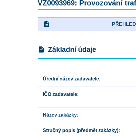
VZ0093969: Provozování tra
description
PŘEHLE
Základní údaje
description
Úřední název zadavatele
IČO zadavatele
Název zakázky
Stručný popis (předmět zakázky)