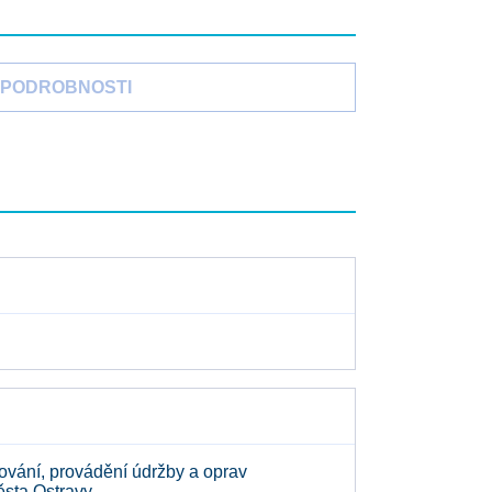
PODROBNOSTI
vání, provádění údržby a oprav
ěsta Ostravy.