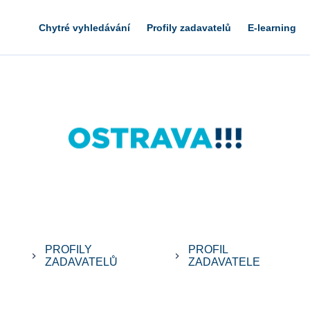
Chytré vyhledávání
Profily zadavatelů
E-learning
PROFILY
PROFIL
keyboard_arrow_right
keyboard_arrow_right
keybo
ZADAVATELŮ
ZADAVATELE