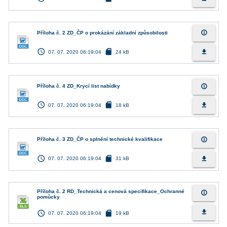
info_outline
Příloha č. 2 ZD_ČP o prokázání základní způsobilosti
access_time
sd_card
file_download
07. 07. 2020 06:19:04
24 kB
info_outline
Příloha č. 4 ZD_Krycí list nabídky
access_time
sd_card
file_download
07. 07. 2020 06:19:04
18 kB
info_outline
Příloha č. 3 ZD_ČP o splnění technické kvalifikace
access_time
sd_card
file_download
07. 07. 2020 06:19:04
31 kB
Příloha č. 2 RD_Technická a cenová specifikace_Ochranné
info_outline
pomůcky
access_time
sd_card
file_download
07. 07. 2020 06:19:04
19 kB