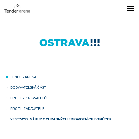
TENDER ARENA
fiber_manual_record
DODAVATELSKÁ ČÁST
keyboard_arrow_right
PROFILY ZADAVATELŮ
keyboard_arrow_right
PROFIL ZADAVATELE
keyboard_arrow_right
VZ0095233: NÁKUP OCHRANNÝCH ZDRAVOTNÍCH POMŮCEK ...
keyboard_arrow_right