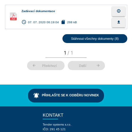
info_outline
Zadávací dokumentace
access_time
sd_card
file_download
07. 07. 2020 06:19:04
268 kB
Stáhnout všechny dokumenty (8)
arrow_back
arrow_forward
Předchozí
Další
notifications_active
PŘIHLAŠTE SE K ODBĚRU NOVINEK
KONTAKT
Tender systems s.r.o.
IČO: 291 45 121