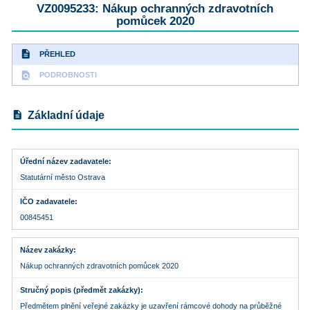
VZ0095233: Nákup ochranných zdravotních
pomůcek 2020
description
PŘEHLED
find_in_page
PODROBNOSTI
description
Základní údaje
Úřední název zadavatele
Statutární město Ostrava
IČO zadavatele
00845451
Název zakázky
Nákup ochranných zdravotních pomůcek 2020
Stručný popis (předmět zakázky)
Předmětem plnění veřejné zakázky je uzavření rámcové dohody na průběžné