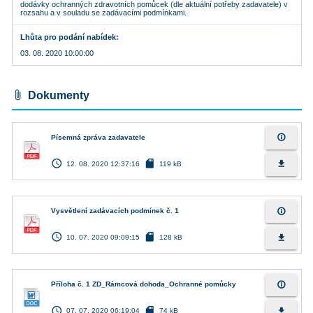
dodávky ochranných zdravotních pomůcek (dle aktuální potřeby zadavatele) v
rozsahu a v souladu se zadávacími podmínkami.
Lhůta pro podání nabídek
03. 08. 2020 10:00:00
attach_file
Dokumenty
info_outline
Písemná zpráva zadavatele
access_time
sd_card
file_download
12. 08. 2020 12:37:16
119 kB
info_outline
Vysvětlení zadávacích podmínek č. 1
access_time
sd_card
file_download
10. 07. 2020 09:09:15
128 kB
info_outline
Příloha č. 1 ZD_Rámcová dohoda_Ochranné pomůcky
access_time
sd_card
file_download
07. 07. 2020 06:19:04
74 kB