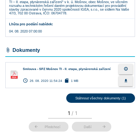
TI – II. etapa, plynárenská zařízení“ v k. ú. Mošnov, obec Mošnov, ve věcném
rozsahu a technickém řešení daném projektovou dokumentací pro provádění
stavby zpracované v červnu 2020 společností IGEA, s.r.o., se sídlem Na Valše
47/3, 702 00 Ostrava, IČO: 06704778.
Lhůta pro podání nabídek
04. 08. 2020 07:00:00
attach_file
Dokumenty
info_outline
Smlouva - SPZ Mošnov TI - II. etapa, plynárenská zařízení
access_time
sd_card
file_download
26. 08. 2020 11:54:24
1 MB
Stáhnout všechny dokumenty (1)
arrow_back
arrow_forward
Předchozí
Další