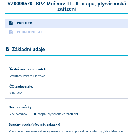
VZ0096570: SPZ Mošnov TI - II. etapa, plynárenská
zařízení
description
PŘEHLED
find_in_page
PODROBNOSTI
description
Základní údaje
Úřední název zadavatele
Statutární město Ostrava
IČO zadavatele
00845451
Název zakázky
SPZ Mošnov TI - II. etapa, plynárenská zařízení
Stručný popis (předmět zakázky)
Předmětem veřejné zakázky malého rozsahu je realizace stavby „SPZ Mošnov