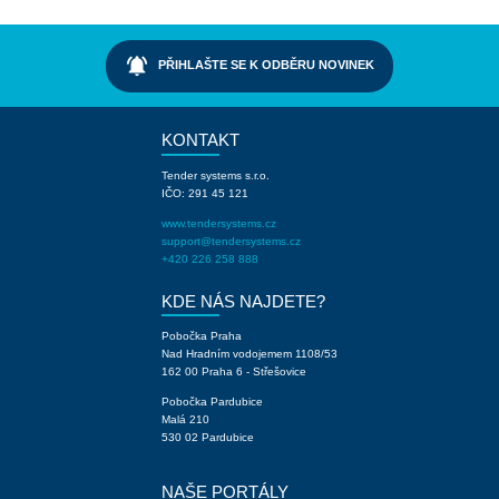
notifications_active
PŘIHLAŠTE SE K ODBĚRU NOVINEK
KONTAKT
Tender systems s.r.o.
IČO: 291 45 121
www.tendersystems.cz
support@tendersystems.cz
+420 226 258 888
KDE NÁS NAJDETE?
Pobočka Praha
Nad Hradním vodojemem 1108/53
162 00 Praha 6 - Střešovice
Pobočka Pardubice
Malá 210
530 02 Pardubice
NAŠE PORTÁLY