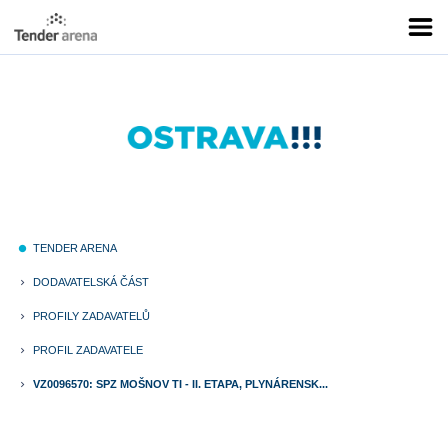
TENDER ARENA
fiber_manual_record
DODAVATELSKÁ ČÁST
keyboard_arrow_right
PROFILY ZADAVATELŮ
keyboard_arrow_right
PROFIL ZADAVATELE
keyboard_arrow_right
VZ0096570: SPZ MOŠNOV TI - II. ETAPA, PLYNÁRENSK...
keyboard_arrow_right