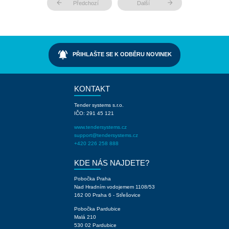
arrow_back
arrow_forward
Předchozí
Další
notifications_active
PŘIHLAŠTE SE K ODBĚRU NOVINEK
KONTAKT
Tender systems s.r.o.
IČO: 291 45 121
www.tendersystems.cz
support@tendersystems.cz
+420 226 258 888
KDE NÁS NAJDETE?
Pobočka Praha
Nad Hradním vodojemem 1108/53
162 00 Praha 6 - Střešovice
Pobočka Pardubice
Malá 210
530 02 Pardubice