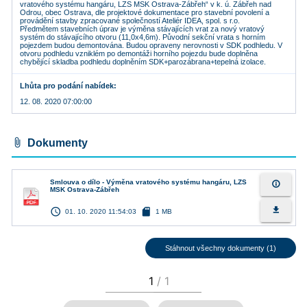
vratového systému hangáru, LZS MSK Ostrava-Zábřeh“ v k. ú. Zábřeh nad
Odrou, obec Ostrava, dle projektové dokumentace pro stavební povolení a
provádění stavby zpracované společností Ateliér IDEA, spol. s r.o.
Předmětem stavebních úprav je výměna stávajících vrat za nový vratový
systém do stávajícího otvoru (11,0x4,6m). Původní sekční vrata s horním
pojezdem budou demontována. Budou opraveny nerovnosti v SDK podhledu. V
otvoru podhledu vzniklém po demontáži horního pojezdu bude doplněna
chybějící skladba podhledu doplněním SDK+parozábrana+tepelná izolace.
Lhůta pro podání nabídek
12. 08. 2020 07:00:00
attach_file
Dokumenty
Smlouva o dílo - Výměna vratového systému hangáru, LZS
info_outline
MSK Ostrava-Zábřeh
access_time
sd_card
file_download
01. 10. 2020 11:54:03
1 MB
Stáhnout všechny dokumenty (1)