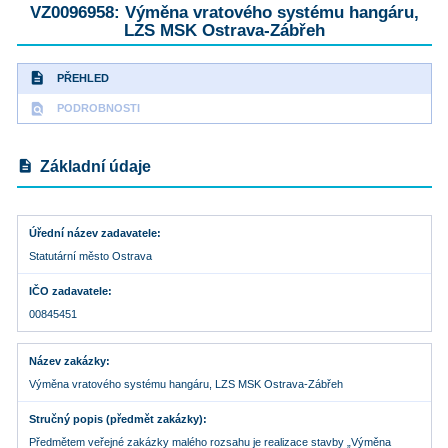
VZ0096958: Výměna vratového systému hangáru,
LZS MSK Ostrava-Zábřeh
description
PŘEHLED
find_in_page
PODROBNOSTI
description
Základní údaje
Úřední název zadavatele
Statutární město Ostrava
IČO zadavatele
00845451
Název zakázky
Výměna vratového systému hangáru, LZS MSK Ostrava-Zábřeh
Stručný popis (předmět zakázky)
Předmětem veřejné zakázky malého rozsahu je realizace stavby „Výměna