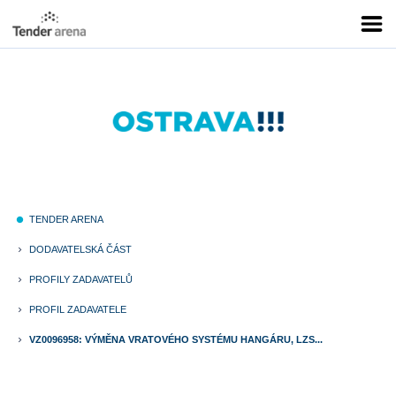
TENDER ARENA
fiber_manual_record
DODAVATELSKÁ ČÁST
keyboard_arrow_right
PROFILY ZADAVATELŮ
keyboard_arrow_right
PROFIL ZADAVATELE
keyboard_arrow_right
VZ0096958: VÝMĚNA VRATOVÉHO SYSTÉMU HANGÁRU, LZS...
keyboard_arrow_right