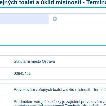
jných toalet a úklid místností - Termin
find_in_page
D
Statutární město Ostrava
00845451
Provozování veřejných toalet a úklid místností - Termin
Předmětem veřejné zakázky je zajištění provozování veř
v objektu sociální vybavenosti Terminálu Hranečník v O