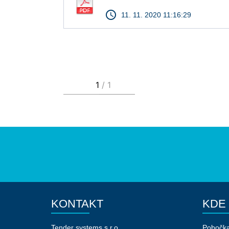
access_time
11. 11. 2020 11:16:29
KONTAKT
KDE
Tender systems s.r.o.
Pobočk