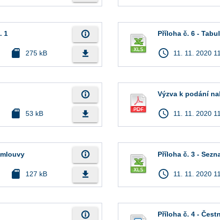
info_outline
. 1
Příloha č. 6 - Tab
sd_card
access_time
file_download
275 kB
11. 11. 2020 1
info_outline
Výzva k podání na
sd_card
access_time
file_download
53 kB
11. 11. 2020 1
info_outline
smlouvy
Příloha č. 3 - Sez
sd_card
access_time
file_download
127 kB
11. 11. 2020 1
info_outline
Příloha č. 4 - Čes