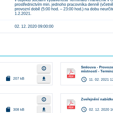
prostřednictvím min. jednoho pracovníka denně (včetně s
provozní době (5:00 hod. – 23:00 hod.) na dobu neurči
1.2.2021.
02. 12. 2020 09:00:00
Smlouva - Provozov
info_outline
místností - Termin
sd_card
file_download
207 kB
access_time
11. 02. 2021 1
info_outline
Zveřejnění nabídk
sd_card
access_time
file_download
308 kB
02. 12. 2020 1