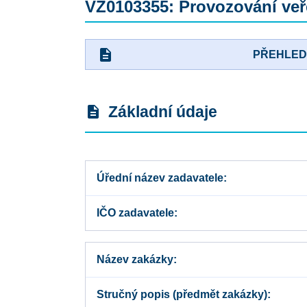
VZ0103355: Provozování veře
description
PŘEHLE
Základní údaje
description
Úřední název zadavatele
IČO zadavatele
Název zakázky
Stručný popis (předmět zakázky)