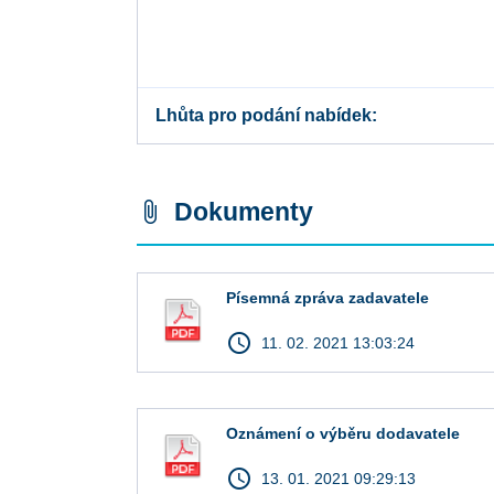
Lhůta pro podání nabídek
Dokumenty
attach_file
Písemná zpráva zadavatele
access_time
11. 02. 2021 13:03:24
Oznámení o výběru dodavatele
access_time
13. 01. 2021 09:29:13