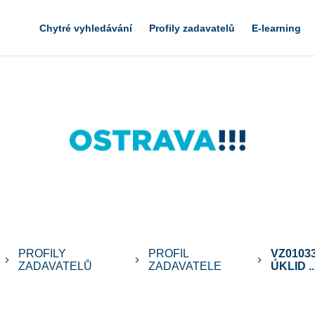
Chytré vyhledávání
Profily zadavatelů
E-learning
PROFILY
PROFIL
VZ0103
keyboard_arrow_right
keyboard_arrow_right
keyboard_arrow_right
ZADAVATELŮ
ZADAVATELE
ÚKLID ..