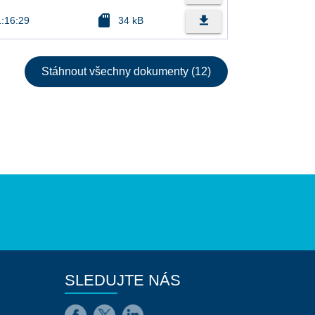
sd_card
file_download
1:16:29
34 kB
Stáhnout všechny dokumenty (12)
SLEDUJTE NÁS