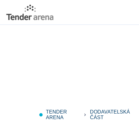
TENDER
DODAVATELSKÁ
fiber_manual_record
keyboard_arrow_right
ARENA
ČÁST