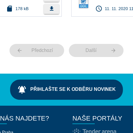
sd_card
access_time
file_download
178 kB
11. 11. 2020 1
arrow_back
arrow_forward
Předchozí
Další
notifications_active
PŘIHLAŠTE SE K ODBĚRU NOVINEK
 NÁS NAJDETE?
NAŠE PORTÁLY
a Praha