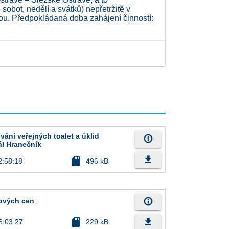
obot, nedělí a svátků) nepřetržitě v
tou. Předpokládaná doba zahájení činností:
ání veřejných toalet a úklid
info_outline
ál Hranečník
file_download
sd_card
2:58:18
496 kB
info_outline
ových cen
sd_card
file_download
6:03:27
229 kB