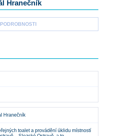
ál Hranečník
PODROBNOSTI
ál Hranečník
ejných toalet a provádění úklidu místností
stravě – Slezské Ostravě, a to