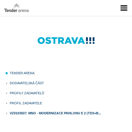
TENDER ARENA
fiber_manual_record
DODAVATELSKÁ ČÁST
keyboard_arrow_right
PROFILY ZADAVATELŮ
keyboard_arrow_right
PROFIL ZADAVATELE
keyboard_arrow_right
VZ0103507: MNO - MODERNIZACE PAVILONU E 2 (TDS+B...
keyboard_arrow_right