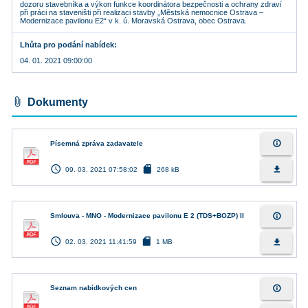
dozoru stavebníka a výkon funkce koordinátora bezpečnosti a ochrany zdraví
při práci na staveništi při realizaci stavby „Městská nemocnice Ostrava –
Modernizace pavilonu E2“ v k. ú. Moravská Ostrava, obec Ostrava.
Lhůta pro podání nabídek
04. 01. 2021 09:00:00
attach_file
Dokumenty
info_outline
Písemná zpráva zadavatele
access_time
sd_card
file_download
09. 03. 2021 07:58:02
268 kB
info_outline
Smlouva - MNO - Modernizace pavilonu E 2 (TDS+BOZP) II
access_time
sd_card
file_download
02. 03. 2021 11:41:59
1 MB
info_outline
Seznam nabídkových cen