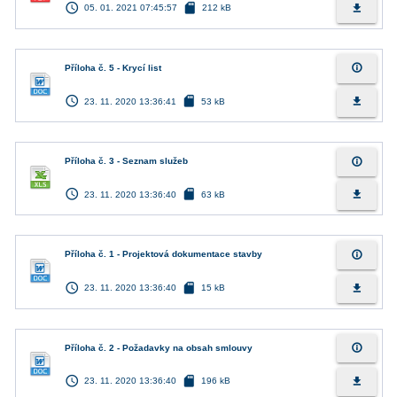
access_time
sd_card
file_download
05. 01. 2021 07:45:57
212 kB
info_outline
Příloha č. 5 - Krycí list
access_time
sd_card
file_download
23. 11. 2020 13:36:41
53 kB
info_outline
Příloha č. 3 - Seznam služeb
access_time
sd_card
file_download
23. 11. 2020 13:36:40
63 kB
info_outline
Příloha č. 1 - Projektová dokumentace stavby
access_time
sd_card
file_download
23. 11. 2020 13:36:40
15 kB
info_outline
Příloha č. 2 - Požadavky na obsah smlouvy
access_time
sd_card
file_download
23. 11. 2020 13:36:40
196 kB