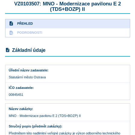
VZ0103507: MNO - Modernizace pavilonu E 2
(TDS+BOZP) II
description
PŘEHLED
find_in_page
PODROBNOSTI
description
Základní údaje
Úřední název zadavatele
Statutární město Ostrava
IČO zadavatele
00845451
Název zakázky
MNO - Modernizace pavilonu E 2 (TDS+BOZP) II
Stručný popis (předmět zakázky)
Předmětem této nadlimitní veřejné zakázky je výkon odborného technického