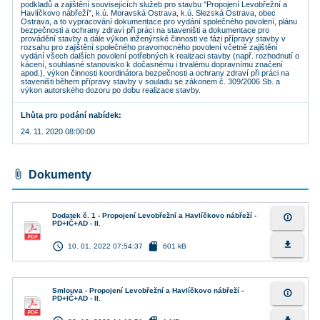
podkladů a zajištění souvisejících služeb pro stavbu "Propojení Levobřežní a
Havlíčkovo nábřeží", k.ú. Moravská Ostrava, k.ú. Slezská Ostrava, obec
Ostrava, a to vypracování dokumentace pro vydání společného povolení, plánu
bezpečnosti a ochrany zdraví při práci na staveništi a dokumentace pro
provádění stavby a dále výkon inženýrské činnosti ve fázi přípravy stavby v
rozsahu pro zajištění společného pravomocného povolení včetně zajištění
vydání všech dalších povolení potřebných k realizaci stavby (např. rozhodnutí o
kácení, souhlasné stanovisko k dočasnému i trvalému dopravnímu značení
apod.), výkon činnosti koordinátora bezpečnosti a ochrany zdraví při práci na
staveništi během přípravy stavby v souladu se zákonem č. 309/2006 Sb. a
výkon autorského dozoru po dobu realizace stavby.
Lhůta pro podání nabídek
24. 11. 2020 08:00:00
attach_file
Dokumenty
Dodatek č. 1 - Propojení Levobřežní a Havlíčkovo nábřeží -
info_outline
PD+IČ+AD - II.
access_time
sd_card
file_download
10. 01. 2022 07:54:37
601 kB
Smlouva - Propojení Levobřežní a Havlíčkovo nábřeží -
info_outline
PD+IČ+AD - II.