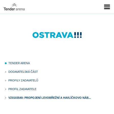
TENDER ARENA
fiber_manual_record
DODAVATELSKÁ ČÁST
keyboard_arrow_right
PROFILY ZADAVATELŮ
keyboard_arrow_right
PROFIL ZADAVATELE
keyboard_arrow_right
VZ0103540: PROPOJENÍ LEVOBŘEŽNÍ A HAVLÍČKOVO NÁB...
keyboard_arrow_right