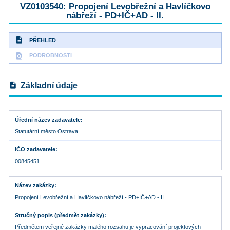
VZ0103540: Propojení Levobřežní a Havlíčkovo
nábřeží - PD+IČ+AD - II.
description
PŘEHLED
find_in_page
PODROBNOSTI
description
Základní údaje
Úřední název zadavatele
Statutární město Ostrava
IČO zadavatele
00845451
Název zakázky
Propojení Levobřežní a Havlíčkovo nábřeží - PD+IČ+AD - II.
Stručný popis (předmět zakázky)
Předmětem veřejné zakázky malého rozsahu je vypracování projektových