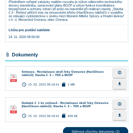
Předmětem veřejné zakázky malého rozsahu je výkon odborného technického
dozoru stavebníka, zpracování plánu BOZP a výkon funkce koordinátora
bezpečnosti a ochrany zdraví při práci na staveništi při realizaci stavby „Stavba
č.3 - Řešení pěších tras na moravském břehu (Havlíčkovo nábřeží) v souběhu
se stávající cyklostezkou v úseku mezi Mostem Miloše Sýkory a Hradní lávkou“
v k. ú. Moravská Ostrava, obec Ostrava.
Lhůta pro podání nabídek
24. 11. 2020 08:00:00
attach_file
Dokumenty
Smlouva - Revitalizace okolí řeky Ostravice (Havlíčkovo
info_outline
nábřeží): Stavba č. 3 – TDS a BOZP
access_time
sd_card
file_download
15. 02. 2022 08:19:41
1 MB
Dodatek č. 1 ke smlouvě - Revitalizace okolí řeky Ostravice
info_outline
(Havlíčkovo nábřeží): Stavba č. 3 – TDS a BOZP
access_time
sd_card
file_download
15. 02. 2022 08:19:41
408 kB
Stáhnout všechny dokumenty (2)