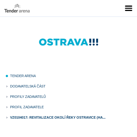
TENDER ARENA
fiber_manual_record
DODAVATELSKÁ ČÁST
keyboard_arrow_right
PROFILY ZADAVATELŮ
keyboard_arrow_right
PROFIL ZADAVATELE
keyboard_arrow_right
VZ0104017: REVITALIZACE OKOLÍ ŘEKY OSTRAVICE (HA...
keyboard_arrow_right