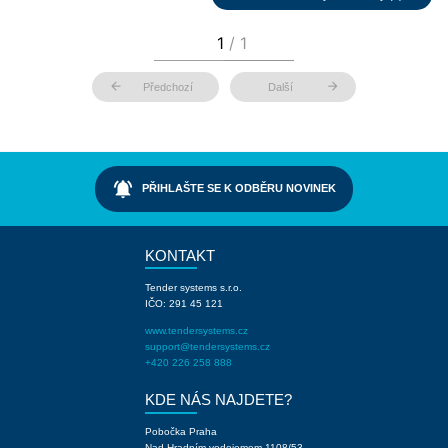
arrow_back
arrow_forward
Předchozí
Další
notifications_active
PŘIHLAŠTE SE K ODBĚRU NOVINEK
KONTAKT
Tender systems s.r.o.
IČO: 291 45 121
www.tendersystems.cz
support@tendersystems.cz
+420 226 258 888
KDE NÁS NAJDETE?
Pobočka Praha
Nad Hradním vodojemem 1108/53