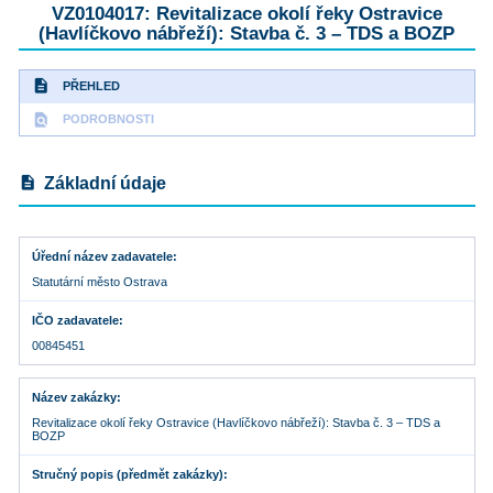
VZ0104017: Revitalizace okolí řeky Ostravice
(Havlíčkovo nábřeží): Stavba č. 3 – TDS a BOZP
description
PŘEHLED
find_in_page
PODROBNOSTI
description
Základní údaje
Úřední název zadavatele
Statutární město Ostrava
IČO zadavatele
00845451
Název zakázky
Revitalizace okolí řeky Ostravice (Havlíčkovo nábřeží): Stavba č. 3 – TDS a
BOZP
Stručný popis (předmět zakázky)