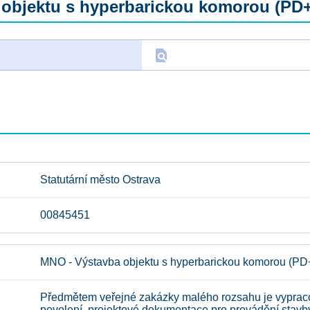
 objektu s hyperbarickou komorou (PD
find_in_page
D
Statutární město Ostrava
00845451
MNO - Výstavba objektu s hyperbarickou komorou (P
Předmětem veřejné zakázky malého rozsahu je vyprac
povolení, projektové dokumentace pro provádění stavby