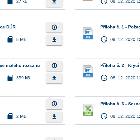
sd_card
access_time
file_download
27 kB
08. 12. 2020 1
info_outline
ace DÚR
Příloha č. 1 - Pož
sd_card
access_time
file_download
5 MB
08. 12. 2020 1
info_outline
zce malého rozsahu
Příloha č. 2 - Krycí
sd_card
access_time
file_download
359 kB
08. 12. 2020 1
info_outline
Příloha č. 6 - Sez
sd_card
access_time
file_download
2 MB
08. 12. 2020 1