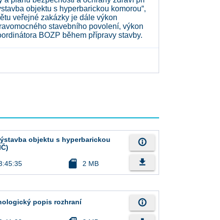
Výstavba objektu s hyperbarickou komorou“,
ětu veřejné zakázky je dále výkon
í pravomocného stavebního povolení, výkon
oordinátora BOZP během přípravy stavby.
ýstavba objektu s hyperbarickou
info_outline
IČ)
file_download
sd_card
3:45:35
2 MB
info_outline
hnologický popis rozhraní