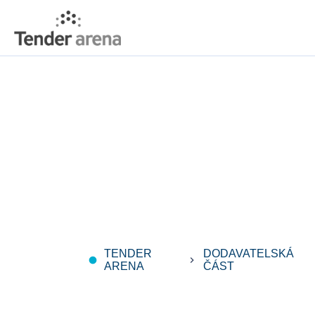
TENDER
DODAVATELSKÁ
fiber_manual_record
keyboard_arrow_right
ARENA
ČÁST