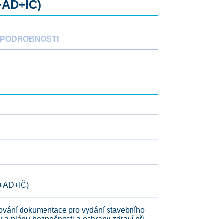
+AD+IČ)
PODROBNOSTI
D+AD+IČ)
ování dokumentace pro vydání stavebního
 a plánu bezpečnosti a ochrany zdraví při