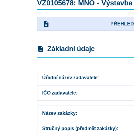
VZ0105678: MNO - Výstavba
description
PŘEHLE
Základní údaje
description
Úřední název zadavatele
IČO zadavatele
Název zakázky
Stručný popis (předmět zakázky)