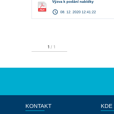
Výzva k podání nabídky
access_time
08. 12. 2020 12:41:22
KONTAKT
KDE