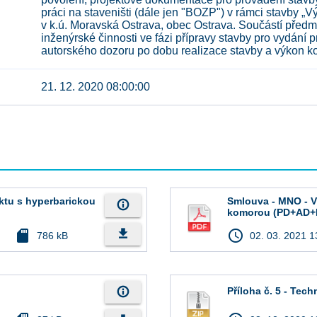
práci na staveništi (dále jen "BOZP") v rámci stavby „
v k.ú. Moravská Ostrava, obec Ostrava. Součástí předm
inženýrské činnosti ve fázi přípravy stavby pro vydán
autorského dozoru po dobu realizace stavby a výkon k
21. 12. 2020 08:00:00
ktu s hyperbarickou
Smlouva - MNO - V
info_outline
komorou (PD+AD+
file_download
sd_card
access_time
786 kB
02. 03. 2021 1
info_outline
Příloha č. 5 - Tec