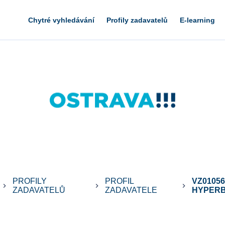
Chytré vyhledávání
Profily zadavatelů
E-learning
PROFILY
PROFIL
VZ01056
keyboard_arrow_right
keyboard_arrow_right
keyboard_arrow_right
ZADAVATELŮ
ZADAVATELE
HYPERB