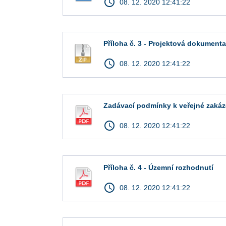
access_time
08. 12. 2020 12:41:22
Příloha č. 3 - Projektová dokument
access_time
08. 12. 2020 12:41:22
Zadávací podmínky k veřejné zaká
access_time
08. 12. 2020 12:41:22
Příloha č. 4 - Územní rozhodnutí
access_time
08. 12. 2020 12:41:22