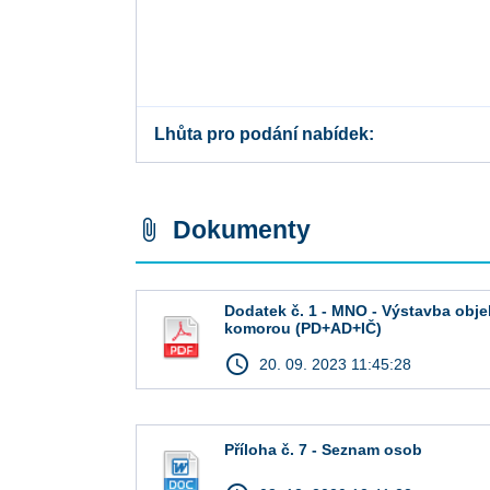
Lhůta pro podání nabídek
Dokumenty
attach_file
Dodatek č. 1 - MNO - Výstavba obje
komorou (PD+AD+IČ)
access_time
20. 09. 2023 11:45:28
Příloha č. 7 - Seznam osob