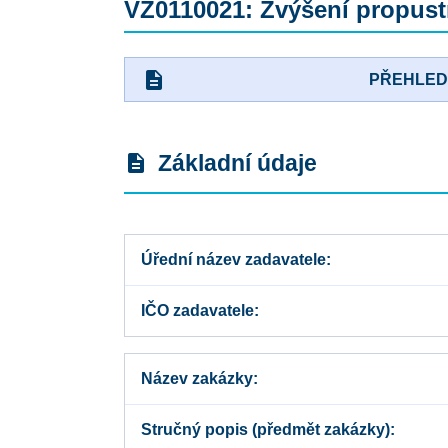
VZ0110021: Zvýšení propustn
description
PŘEHLE
Základní údaje
description
Úřední název zadavatele
IČO zadavatele
Název zakázky
Stručný popis (předmět zakázky)