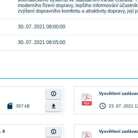
moderního řízení dopravy, lepšího informování účastník
zvýšení dopravního komfortu a atraktivity dopravy, její 
30. 07. 2021 08:00:00
30. 07. 2021 08:05:00
info_outline
Vysvětlení zadáva
sd_card
access_time
file_download
357 kB
23. 07. 2021 1
info_outline
. 8
Vysvětlení zadáva