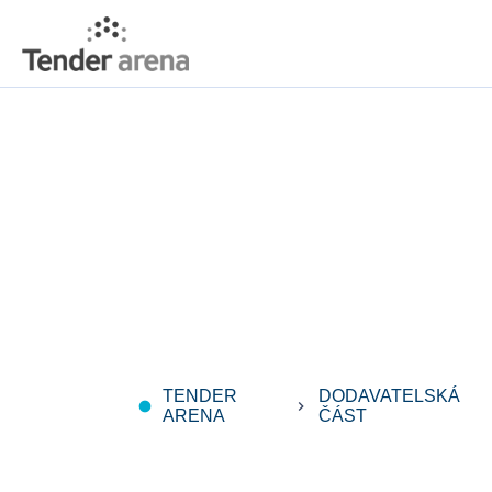
TENDER
DODAVATELSKÁ
fiber_manual_record
keyboard_arrow_right
ARENA
ČÁST