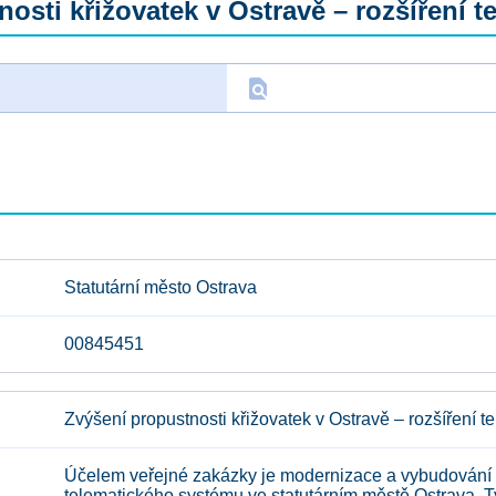
osti křižovatek v Ostravě – rozšíření 
find_in_page
D
Statutární město Ostrava
00845451
Zvýšení propustnosti křižovatek v Ostravě – rozšíření 
Účelem veřejné zakázky je modernizace a vybudování 
telematického systému ve statutárním městě Ostrava. Ty