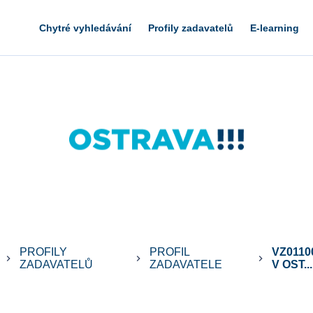
Chytré vyhledávání
Profily zadavatelů
E-learning
PROFILY
PROFIL
VZ0110
keyboard_arrow_right
keyboard_arrow_right
keyboard_arrow_right
ZADAVATELŮ
ZADAVATELE
V OST...