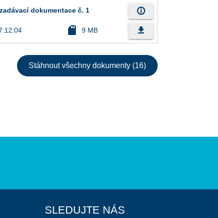
info_outline
í zadávací dokumentace č. 1
sd_card
file_download
7:12:04
9 MB
Stáhnout všechny dokumenty (16)
SLEDUJTE NÁS