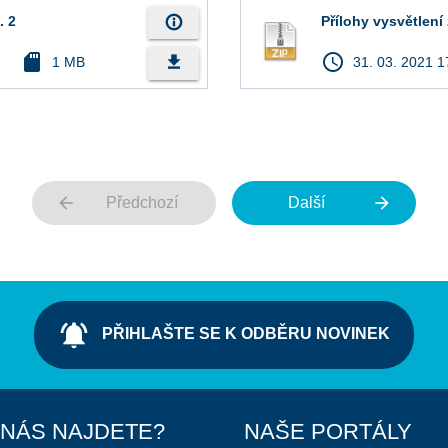
info_outline
. 2
Přílohy vysvětlen
sd_card
access_time
file_download
1 MB
31. 03. 2021 1
arrow_back
arrow_forward
Předchozí
Další
notifications_active
PŘIHLAŠTE SE K ODBĚRU NOVINEK
 NÁS NAJDETE?
NAŠE PORTÁLY