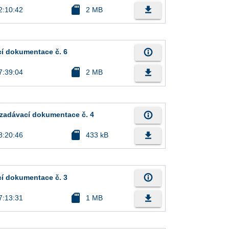
sd_card
file_download
2:10:42
2 MB
info_outline
cí dokumentace č. 6
sd_card
file_download
7:39:04
2 MB
info_outline
í zadávací dokumentace č. 4
sd_card
file_download
8:20:46
433 kB
info_outline
cí dokumentace č. 3
sd_card
file_download
7:13:31
1 MB