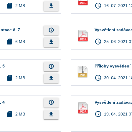
sd_card
access_time
file_download
2 MB
16. 07. 2021 1
info_outline
ntace č. 7
Vysvětlení zadáva
sd_card
access_time
file_download
6 MB
25. 06. 2021 0
info_outline
. 5
Přílohy vysvětlen
sd_card
access_time
file_download
2 MB
30. 04. 2021 1
info_outline
. 4
Vysvětlení zadáva
sd_card
access_time
file_download
2 MB
19. 04. 2021 0