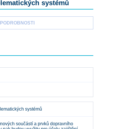
telematických systémů
PODROBNOSTI
telematických systémů
nových součástí a prvků dopravního
 pak budou využity pro účely zajištění