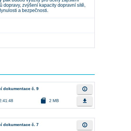
ů dopravy, zvýšení kapacity dopravní sítě,
plynulosti a bezpečnosti.
info_outline
cí dokumentace č. 9
sd_card
file_download
2:41:48
2 MB
info_outline
cí dokumentace č. 7