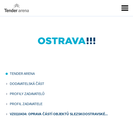
TENDER ARENA
fiber_manual_record
DODAVATELSKÁ ČÁST
keyboard_arrow_right
PROFILY ZADAVATELŮ
keyboard_arrow_right
PROFIL ZADAVATELE
keyboard_arrow_right
VZ0110434: OPRAVA ČÁSTÍ OBJEKTŮ SLEZSKOOSTRAVSKÉ...
keyboard_arrow_right