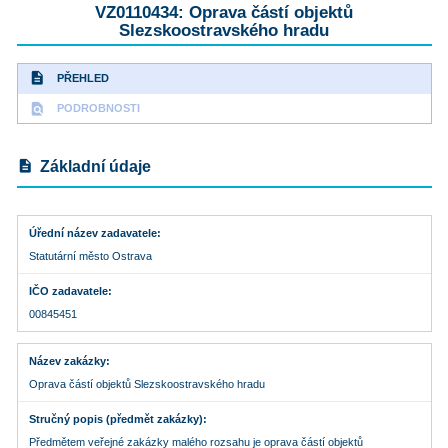
VZ0110434: Oprava částí objektů
Slezskoostravského hradu
description
PŘEHLED
find_in_page
PODROBNOSTI
description
Základní údaje
Úřední název zadavatele
Statutární město Ostrava
IČO zadavatele
00845451
Název zakázky
Oprava částí objektů Slezskoostravského hradu
Stručný popis (předmět zakázky)
Předmětem veřejné zakázky malého rozsahu je oprava částí objektů