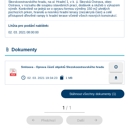
Slezskoostravského hradu, na ul. Hradní 1, v k. ú. Slezská Ostrava, obec
Ostrava, v rozsahu dle soupisu stavebních prací, dodávek a služeb s výkazem
výměr. Konkrétně se jedná se o opravu formou výměny 150 m2 uhnilých
pochozích prken, hranolů a nosníků hradní terasy (nezakrytá část) a celé
přístupové dřevěné rampy k hradní terase včetně všech nosných konstrukcí.
Lhůta pro podání nabídek
02. 03. 2021 08:00:00
attach_file
Dokumenty
info_outline
Smlouva - Oprava částí objektů Slezskoostravského hradu
access_time
sd_card
file_download
02. 03. 2021 19:34:23
1 MB
Stáhnout všechny dokumenty (1)
arrow_back
arrow_forward
Předchozí
Další