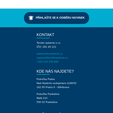
notifications_active
PŘIHLAŠTE SE K ODBĚRU NOVINEK
KONTAKT
Tender systems s.r.o.
IČO: 291 45 121
www.tendersystems.cz
support@tendersystems.cz
+420 226 258 888
KDE NÁS NAJDETE?
Pobočka Praha
Nad Hradním vodojemem 1108/53
162 00 Praha 6 - Střešovice
Pobočka Pardubice
Malá 210
530 02 Pardubice