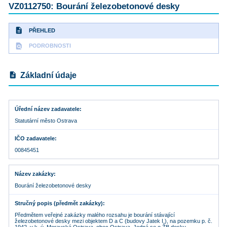
VZ0112750: Bourání železobetonové desky
description
PŘEHLED
find_in_page
PODROBNOSTI
description
Základní údaje
Úřední název zadavatele
Statutární město Ostrava
IČO zadavatele
00845451
Název zakázky
Bourání železobetonové desky
Stručný popis (předmět zakázky)
Předmětem veřejné zakázky malého rozsahu je bourání stávající
železobetonové desky mezi objektem D a C (budovy Jatek I.), na pozemku p. č.