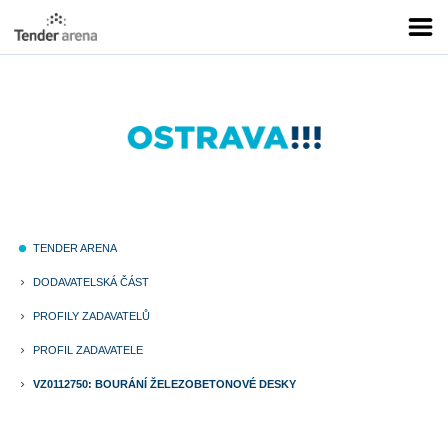
TENDER ARENA
fiber_manual_record
DODAVATELSKÁ ČÁST
keyboard_arrow_right
PROFILY ZADAVATELŮ
keyboard_arrow_right
PROFIL ZADAVATELE
keyboard_arrow_right
VZ0112750: BOURÁNÍ ŽELEZOBETONOVÉ DESKY
keyboard_arrow_right