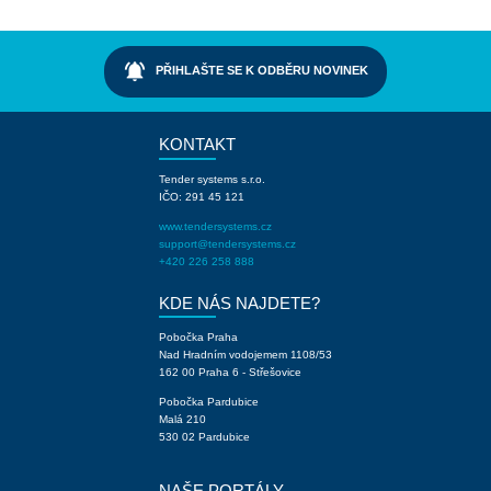
notifications_active
PŘIHLAŠTE SE K ODBĚRU NOVINEK
KONTAKT
Tender systems s.r.o.
IČO: 291 45 121
www.tendersystems.cz
support@tendersystems.cz
+420 226 258 888
KDE NÁS NAJDETE?
Pobočka Praha
Nad Hradním vodojemem 1108/53
162 00 Praha 6 - Střešovice
Pobočka Pardubice
Malá 210
530 02 Pardubice
NAŠE PORTÁLY