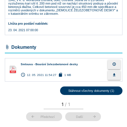
1942, v k. ú. Moravská Ostrava, obec Ostrava. Jedná se o ŽB desku
vyztuženou kari sítí tl. 200 mm pod níž se nachází struskový podsyp a původní
betonová dlažba. Celkové betonové souvrství je cca 450 mm dle specifikace a
rozměrů uvedených v dokumentu „DEMOLICE ŽELEZOBETONOVÉ DESKY“ a
v katastrálním snímku se zákresem.
Lhůta pro podání nabídek
23. 04. 2021 07:00:00
attach_file
Dokumenty
info_outline
Smlouva - Bourání železobetonové desky
access_time
sd_card
file_download
12. 05. 2021 11:54:27
1 MB
Stáhnout všechny dokumenty (1)
arrow_back
arrow_forward
Předchozí
Další