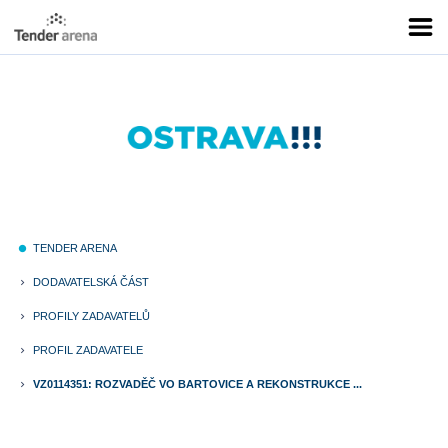
TENDER ARENA
fiber_manual_record
DODAVATELSKÁ ČÁST
keyboard_arrow_right
PROFILY ZADAVATELŮ
keyboard_arrow_right
PROFIL ZADAVATELE
keyboard_arrow_right
VZ0114351: ROZVADĚČ VO BARTOVICE A REKONSTRUKCE ...
keyboard_arrow_right