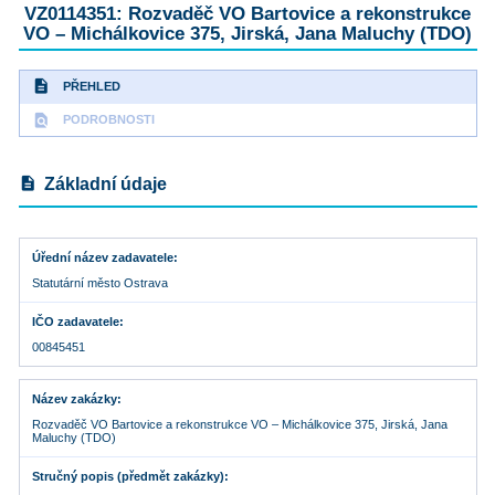
VZ0114351: Rozvaděč VO Bartovice a rekonstrukce
VO – Michálkovice 375, Jirská, Jana Maluchy (TDO)
description
PŘEHLED
find_in_page
PODROBNOSTI
description
Základní údaje
Úřední název zadavatele
Statutární město Ostrava
IČO zadavatele
00845451
Název zakázky
Rozvaděč VO Bartovice a rekonstrukce VO – Michálkovice 375, Jirská, Jana
Maluchy (TDO)
Stručný popis (předmět zakázky)