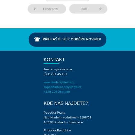
arrow_back
arrow_forward
Předchozí
Další
notifications_active
PŘIHLAŠTE SE K ODBĚRU NOVINEK
KONTAKT
Tender systems s.r.o.
IČO: 291 45 121
www.tendersystems.cz
support@tendersystems.cz
+420 226 258 888
KDE NÁS NAJDETE?
Pobočka Praha
Nad Hradním vodojemem 1108/53
162 00 Praha 6 - Střešovice
Pobočka Pardubice