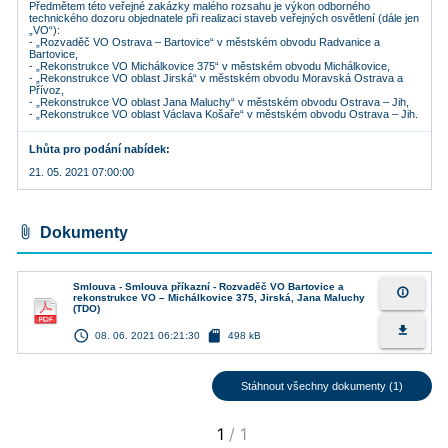
Předmětem této veřejné zakázky malého rozsahu je výkon odborného
technického dozoru objednatele při realizaci staveb veřejných osvětlení (dále jen
„VO“):
- „Rozvaděč VO Ostrava – Bartovice“ v městském obvodu Radvanice a
Bartovice,
- „Rekonstrukce VO Michálkovice 375“ v městském obvodu Michálkovice,
- „Rekonstrukce VO oblast Jirská“ v městském obvodu Moravská Ostrava a
Přívoz,
- „Rekonstrukce VO oblast Jana Maluchy“ v městském obvodu Ostrava – Jih,
Lhůta pro podání nabídek
21. 05. 2021 07:00:00
attach_file
Dokumenty
Smlouva - Smlouva příkazní - Rozvaděč VO Bartovice a
info_outline
rekonstrukce VO – Michálkovice 375, Jirská, Jana Maluchy
(TDO)
file_download
access_time
sd_card
08. 06. 2021 06:21:30
498 kB
Stáhnout všechny dokumenty (1)