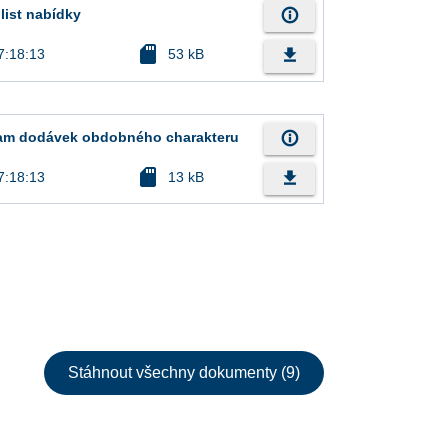
info_outline
 list nabídky
sd_card
file_download
7:18:13
53 kB
info_outline
znam dodávek obdobného charakteru
sd_card
file_download
7:18:13
13 kB
Stáhnout všechny dokumenty (9)