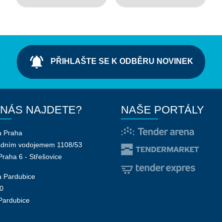
notifications_active
PŘIHLAŠTE SE K ODBĚRU NOVINEK
 NÁS NAJDETE?
NAŠE PORTÁLY
a Praha
adním vodojemem 1108/53
Praha 6 - Střešovice
 Pardubice
0
Pardubice