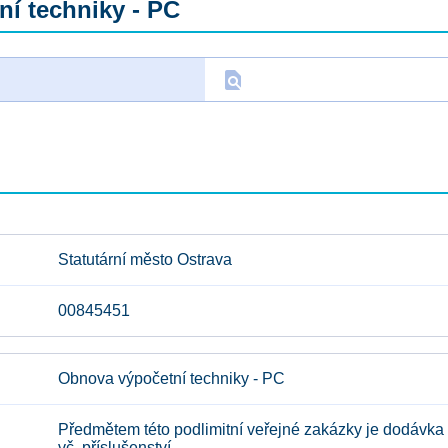
í techniky - PC
find_in_page
D
Statutární město Ostrava
00845451
Obnova výpočetní techniky - PC
Předmětem této podlimitní veřejné zakázky je dodávka
vč. příslušenství