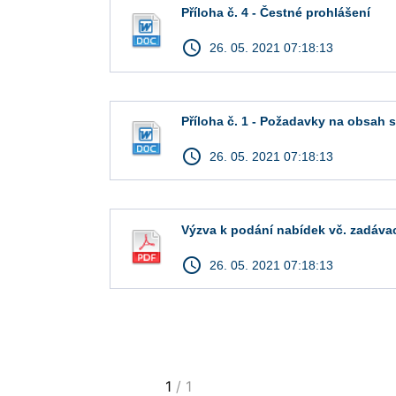
Příloha č. 4 - Čestné prohlášení
access_time
26. 05. 2021 07:18:13
Příloha č. 1 - Požadavky na obsah 
access_time
26. 05. 2021 07:18:13
Výzva k podání nabídek vč. zadáv
access_time
26. 05. 2021 07:18:13