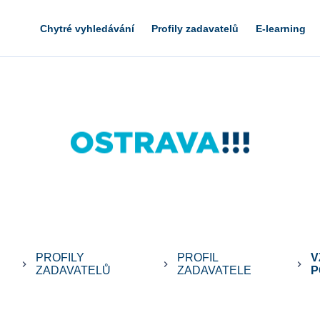
Chytré vyhledávání
Profily zadavatelů
E-learning
PROFILY
PROFIL
V
keyboard_arrow_right
keyboard_arrow_right
keyboard_arrow_right
ZADAVATELŮ
ZADAVATELE
P