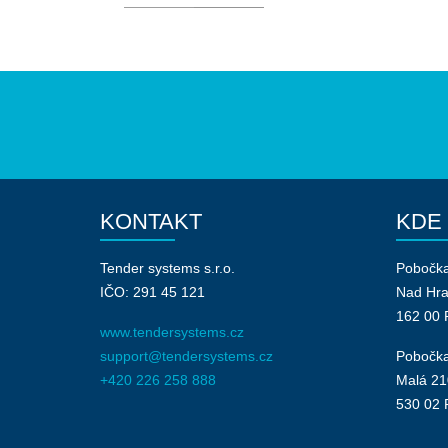
KONTAKT
KDE
Tender systems s.r.o.
Pobočk
IČO: 291 45 121
Nad Hr
162 00 
www.tendersystems.cz
support@tendersystems.cz
Pobočka
+420 226 258 888
Malá 21
530 02 