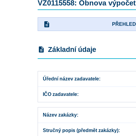
VZ0115558: Obnova výpočetn
description
PŘEHLE
Základní údaje
description
Úřední název zadavatele
IČO zadavatele
Název zakázky
Stručný popis (předmět zakázky)