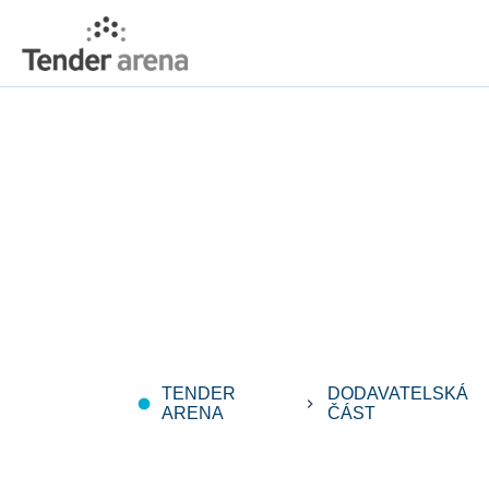
TENDER
DODAVATELSKÁ
fiber_manual_record
keyboard_arrow_right
ARENA
ČÁST