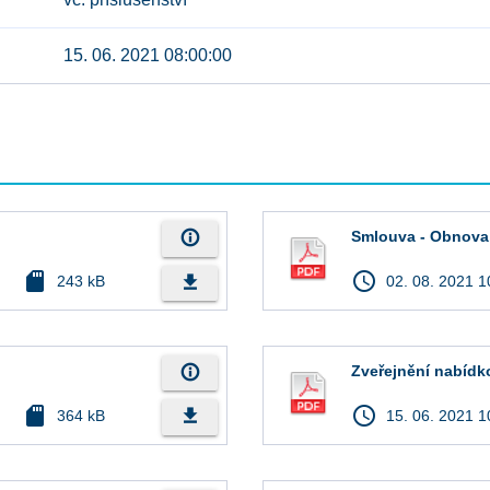
15. 06. 2021 08:00:00
info_outline
Smlouva - Obnova 
sd_card
access_time
file_download
243 kB
02. 08. 2021 1
info_outline
Zveřejnění nabídk
sd_card
access_time
file_download
364 kB
15. 06. 2021 1