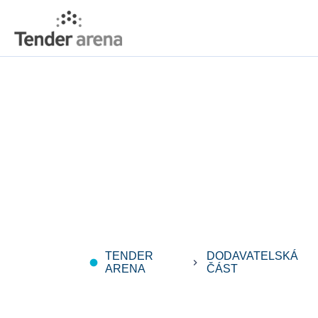
TENDER
DODAVATELSKÁ
fiber_manual_record
keyboard_arrow_right
ARENA
ČÁST