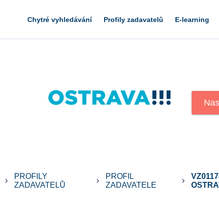
Chytré vyhledávání
Profily zadavatelů
E-learning
Nas
PROFILY
PROFIL
VZ0117
keyboard_arrow_right
keyboard_arrow_right
keyboard_arrow_right
ZADAVATELŮ
ZADAVATELE
OSTRAV