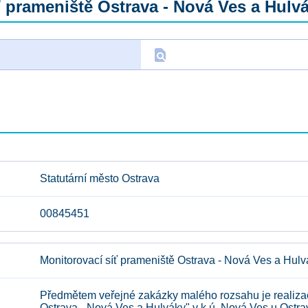
 prameniště Ostrava - Nová Ves a Hulv
find_in_page
D
Statutární město Ostrava
00845451
Monitorovací síť prameniště Ostrava - Nová Ves a Hulv
Předmětem veřejné zakázky malého rozsahu je realizac
Ostrava - Nová Ves a Hulváky" v k.ú. Nová Ves u Ostra