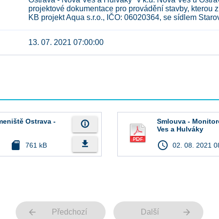
projektové dokumentace pro provádění stavby, kterou z
KB projekt Aqua s.r.o., IČO: 06020364, se sídlem Star
13. 07. 2021 07:00:00
meniště Ostrava -
Smlouva - Monitor
info_outline
Ves a Hulváky
file_download
sd_card
access_time
761 kB
02. 08. 2021 0
arrow_back
arrow_forward
Předchozí
Další