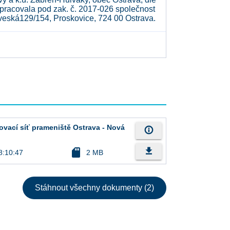
pracovala pod zak. č. 2017-026 společnost
oveská129/154, Proskovice, 724 00 Ostrava.
ovací síť prameniště Ostrava - Nová
info_outline
file_download
sd_card
8:10:47
2 MB
Stáhnout všechny dokumenty (2)