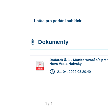
Lhůta pro podání nabídek
Dokumenty
attach_file
Dodatek č. 1 - Monitorovací síť pra
Nová Ves a Hulváky
access_time
21. 04. 2022 08:20:40