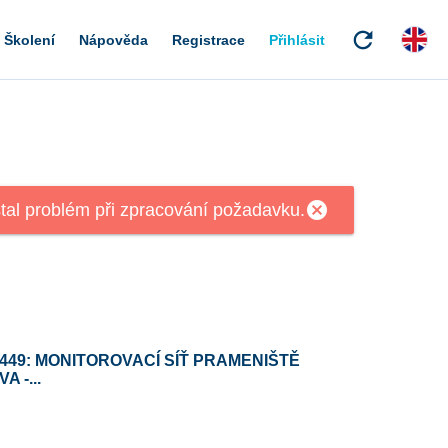
refresh
Školení
Nápověda
Registrace
Přihlásit
cancel
tal problém při zpracování požadavku.
449: MONITOROVACÍ SÍŤ PRAMENIŠTĚ
A -...