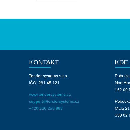
KONTAKT
KDE
Tender systems s.r.o.
Pobočk
IČO: 291 45 121
Nad Hr
162 00 
www.tendersystems.cz
support@tendersystems.cz
Pobočka
+420 226 258 888
Malá 21
530 02 