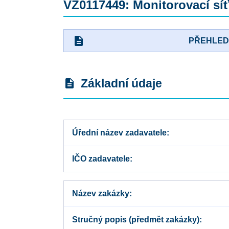
VZ0117449: Monitorovací síť
description
PŘEHLE
Základní údaje
description
Úřední název zadavatele
IČO zadavatele
Název zakázky
Stručný popis (předmět zakázky)