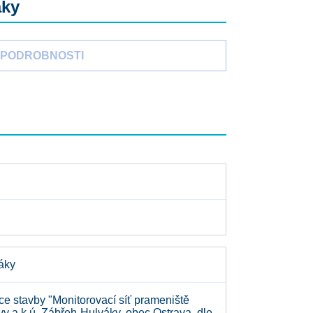
áky
PODROBNOSTI
áky
e stavby "Monitorovací síť prameniště
vy a k.ú. Zábřeh-Hulváky, obec Ostrava, dle