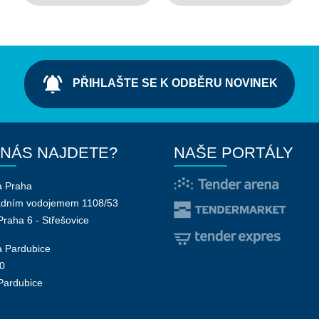
notifications_active
PŘIHLAŠTE SE K ODBĚRU NOVINEK
 NÁS NAJDETE?
NAŠE PORTÁLY
a Praha
adním vodojemem 1108/53
Praha 6 - Střešovice
 Pardubice
0
Pardubice