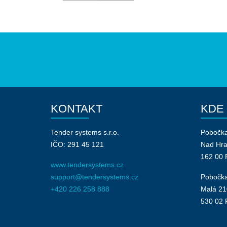
KONTAKT
KDE
Tender systems s.r.o.
Pobočk
IČO: 291 45 121
Nad Hr
162 00 
www.tendersystems.cz
support@tendersystems.cz
Pobočka
+420 226 258 888
Malá 21
530 02 