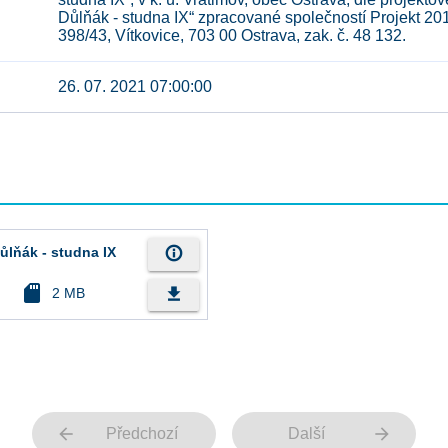
Důlňák - studna IX“ zpracované společností Projekt 201
398/43, Vítkovice, 703 00 Ostrava, zak. č. 48 132.
26. 07. 2021 07:00:00
info_outline
lňák - studna IX
sd_card
file_download
2 MB
arrow_back
arrow_forward
Předchozí
Další