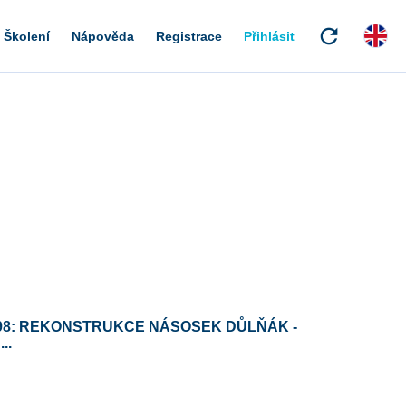
refresh
Školení
Nápověda
Registrace
Přihlásit
98: REKONSTRUKCE NÁSOSEK DŮLŇÁK -
..