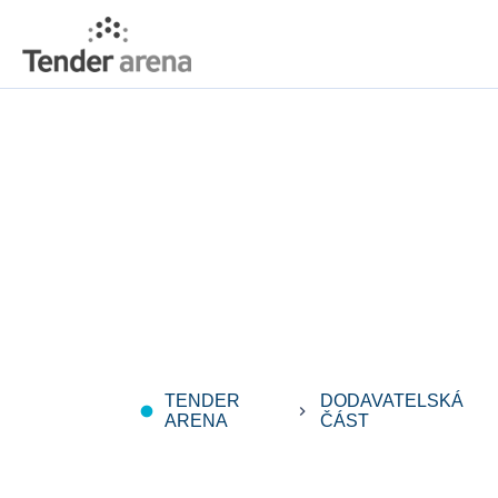
TENDER
DODAVATELSKÁ
fiber_manual_record
keyboard_arrow_right
ke
ARENA
ČÁST