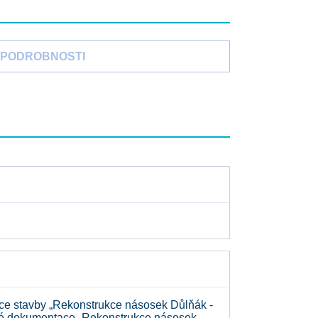
PODROBNOSTI
ce stavby „Rekonstrukce násosek Důlňák -
ktové dokumentace „Rekonstrukce násosek