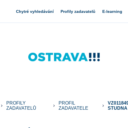
Chytré vyhledávání
Profily zadavatelů
E-learning
PROFILY
PROFIL
VZ01184
yboard_arrow_right
keyboard_arrow_right
keyboard_arrow_right
ZADAVATELŮ
ZADAVATELE
STUDNA .