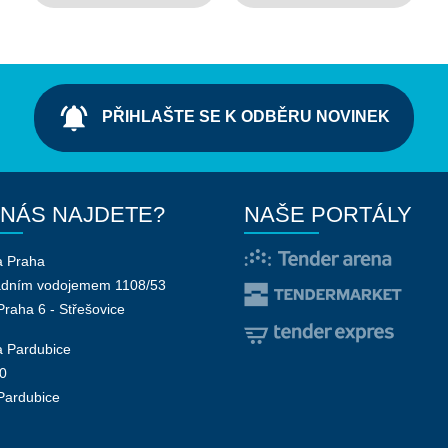
notifications_active
PŘIHLAŠTE SE K ODBĚRU NOVINEK
 NÁS NAJDETE?
NAŠE PORTÁLY
a Praha
adním vodojemem 1108/53
Praha 6 - Střešovice
 Pardubice
0
Pardubice