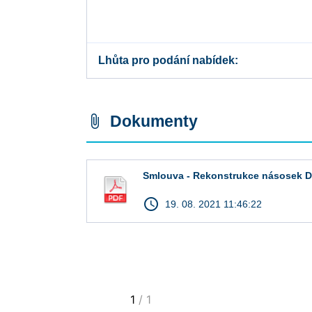
Lhůta pro podání nabídek
Dokumenty
attach_file
Smlouva - Rekonstrukce násosek Dů
access_time
19. 08. 2021 11:46:22