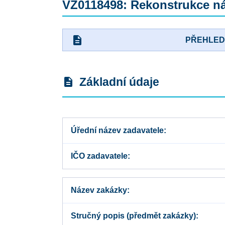
VZ0118498: Rekonstrukce ná
description
PŘEHLE
Základní údaje
description
Úřední název zadavatele
IČO zadavatele
Název zakázky
Stručný popis (předmět zakázky)