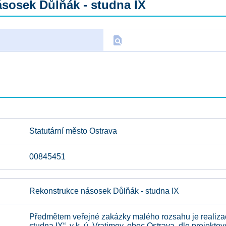
sosek Důlňák - studna IX
find_in_page
D
Statutární město Ostrava
00845451
Rekonstrukce násosek Důlňák - studna IX
Předmětem veřejné zakázky malého rozsahu je realiza
studna IX“, v k. ú. Vratimov, obec Ostrava, dle proje