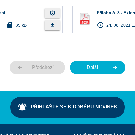
info_outline
ací
Příloha č. 3 - Ext
sd_card
access_time
file_download
35 kB
24. 08. 2021 1
arrow_back
arrow_forward
Předchozí
Další
notifications_active
PŘIHLAŠTE SE K ODBĚRU NOVINEK