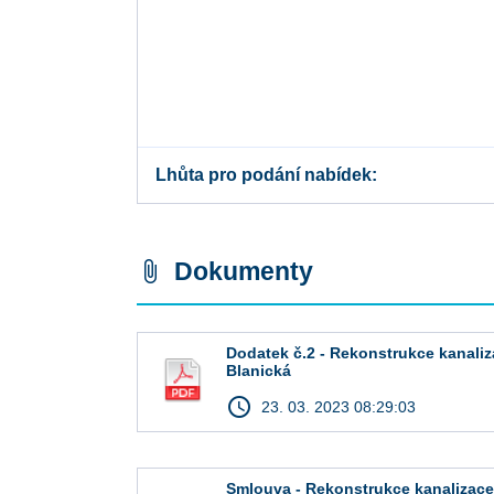
Lhůta pro podání nabídek
Dokumenty
attach_file
Dodatek č.2 - Rekonstrukce kanaliz
Blanická
access_time
23. 03. 2023 08:29:03
Smlouva - Rekonstrukce kanalizace