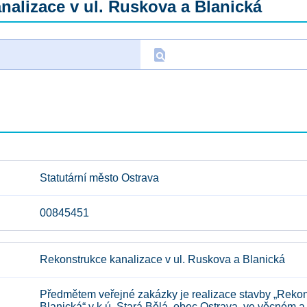
alizace v ul. Ruskova a Blanická
find_in_page
D
Statutární město Ostrava
00845451
Rekonstrukce kanalizace v ul. Ruskova a Blanická
Předmětem veřejné zakázky je realizace stavby „Rekon
Blanická“ v k.ú. Stará Bělá, obec Ostrava, ve věcném 