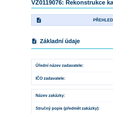
VZ0119076: Rekonstrukce kan
description
PŘEHLE
Základní údaje
description
Úřední název zadavatele
IČO zadavatele
Název zakázky
Stručný popis (předmět zakázky)