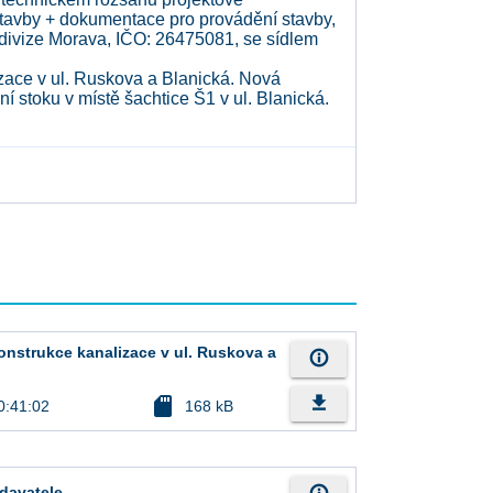
tavby + dokumentace pro provádění stavby,
 divize Morava, IČO: 26475081, se sídlem
izace v ul. Ruskova a Blanická. Nová
í stoku v místě šachtice Š1 v ul. Blanická.
onstrukce kanalizace v ul. Ruskova a
info_outline
file_download
sd_card
0:41:02
168 kB
davatele