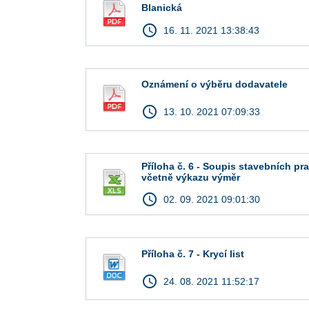
Blanická
access_time
16. 11. 2021 13:38:43
Oznámení o výběru dodavatele
access_time
13. 10. 2021 07:09:33
Příloha č. 6 - Soupis stavebních pr
včetně výkazu výměr
access_time
02. 09. 2021 09:01:30
Příloha č. 7 - Krycí list
access_time
24. 08. 2021 11:52:17