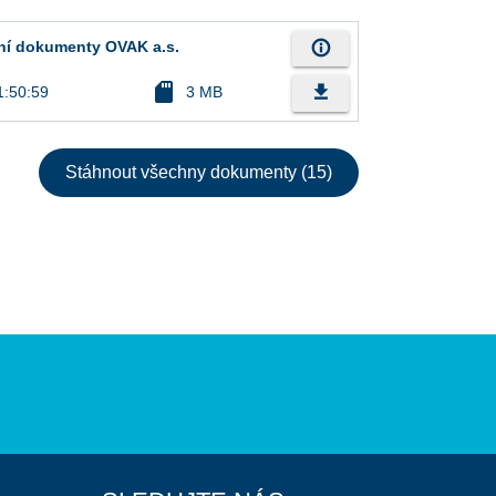
info_outline
erní dokumenty OVAK a.s.
sd_card
file_download
1:50:59
3 MB
Stáhnout všechny dokumenty (15)