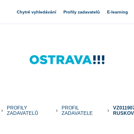
Chytré vyhledávání
Profily zadavatelů
E-learning
PROFILY
PROFIL
VZ01190
eyboard_arrow_right
keyboard_arrow_right
keyboard_arrow_right
ZADAVATELŮ
ZADAVATELE
RUSKOVA