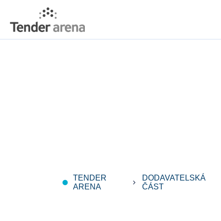
TENDER
DODAVATELSKÁ
fiber_manual_record
keyboard_arrow_right
k
ARENA
ČÁST