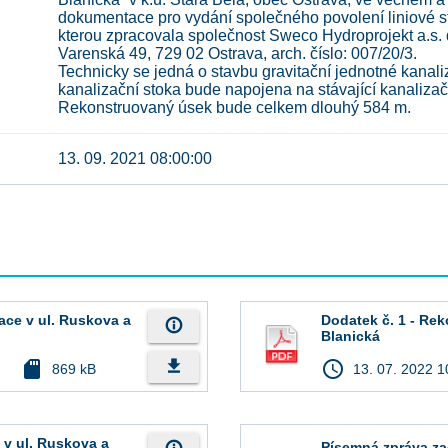
dokumentace pro vydání společného povolení liniové s
kterou zpracovala společnost Sweco Hydroprojekt a.s.
Varenská 49, 729 02 Ostrava, arch. číslo: 007/20/3.
Technicky se jedná o stavbu gravitační jednotné kanal
kanalizační stoka bude napojena na stávající kanalizačn
13. 09. 2021 08:00:00
ace v ul. Ruskova a
Dodatek č. 1 - Rek
info_outline
Blanická
file_download
sd_card
access_time
869 kB
13. 07. 2022 1
 v ul. Ruskova a
Písemná zpráva za