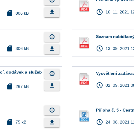
info_outline
access_time
file_download
sd_card
16. 11. 2021 1
806 kB
info_outline
Seznam nabídkov
sd_card
access_time
file_download
306 kB
13. 09. 2021 1
ací, dodávek a služeb
info_outline
Vysvětlení zadáva
access_time
file_download
sd_card
02. 09. 2021 0
267 kB
info_outline
Příloha č. 5 - Čes
sd_card
access_time
file_download
75 kB
24. 08. 2021 1