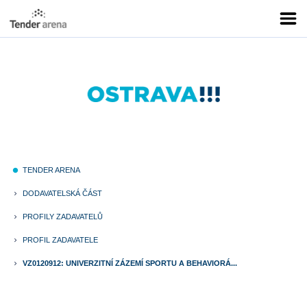
TENDER ARENA
fiber_manual_record
DODAVATELSKÁ ČÁST
keyboard_arrow_right
PROFILY ZADAVATELŮ
keyboard_arrow_right
PROFIL ZADAVATELE
keyboard_arrow_right
VZ0120912: UNIVERZITNÍ ZÁZEMÍ SPORTU A BEHAVIORÁ...
keyboard_arrow_right