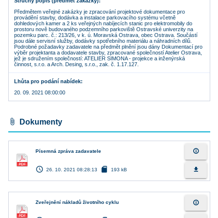
Stručný popis (předmět zakázky)
Předmětem veřejné zakázky je zpracování projektové dokumentace pro
provádění stavby, dodávka a instalace parkovacího systému včetně
dohledových kamer a 2 ks veřejných nabíjecích stanic pro elektromobily do
prostoru nově budovaného podzemního parkoviště Ostravské univerzity na
pozemku parc. č.: 213/26, v k. ú. Moravská Ostrava, obec Ostrava. Součástí
jsou dále servisní služby, dodávky spotřebního materiálu a náhradních dílů.
Podrobné požadavky zadavatele na předmět plnění jsou dány Dokumentací pro
výběr projektanta a dodavatele stavby, zpracované společností Atelier Ostrava,
jež je sdružením společností: ATELIER SIMONA - projekce a inženýrská
činnost, s.r.o. a Arch. Desing, s.r.o., zak. č. 1.17.127.
Lhůta pro podání nabídek
20. 09. 2021 08:00:00
attach_file
Dokumenty
info_outline
Písemná zpráva zadavatele
access_time
sd_card
file_download
26. 10. 2021 08:28:13
193 kB
info_outline
Zveřejnění nákladů životního cyklu