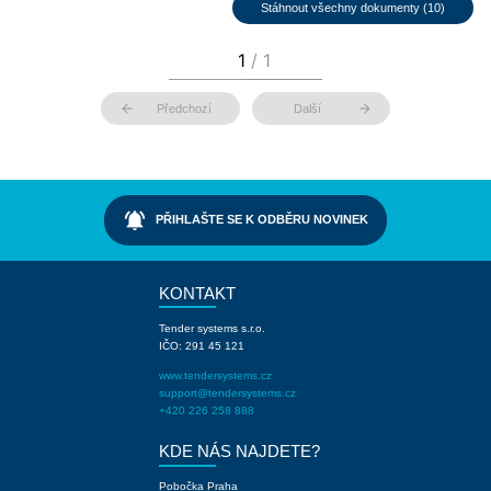
Stáhnout všechny dokumenty (10)
arrow_back
arrow_forward
Předchozí
Další
notifications_active
PŘIHLAŠTE SE K ODBĚRU NOVINEK
KONTAKT
Tender systems s.r.o.
IČO: 291 45 121
www.tendersystems.cz
support@tendersystems.cz
+420 226 258 888
KDE NÁS NAJDETE?
Pobočka Praha