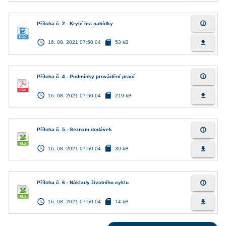
info_outline
Příloha č. 2 - Krycí list nabídky
access_time
sd_card
file_download
16. 08. 2021 07:50:04
53 kB
info_outline
Příloha č. 4 - Podmínky provádění prací
access_time
sd_card
file_download
16. 08. 2021 07:50:04
219 kB
info_outline
Příloha č. 5 - Seznam dodávek
access_time
sd_card
file_download
16. 08. 2021 07:50:04
39 kB
info_outline
Příloha č. 6 - Náklady životního cyklu
access_time
sd_card
file_download
16. 08. 2021 07:50:04
14 kB