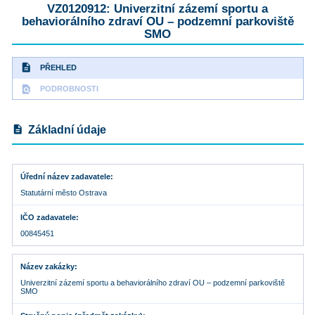
VZ0120912: Univerzitní zázemí sportu a
behaviorálního zdraví OU – podzemní parkoviště
SMO
description
PŘEHLED
find_in_page
PODROBNOSTI
description
Základní údaje
Úřední název zadavatele
Statutární město Ostrava
IČO zadavatele
00845451
Název zakázky
Univerzitní zázemí sportu a behaviorálního zdraví OU – podzemní parkoviště
SMO