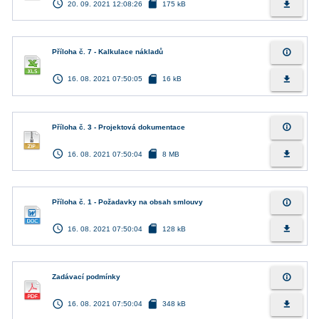
access_time
sd_card
file_download
20. 09. 2021 12:08:26
175 kB
info_outline
Příloha č. 7 - Kalkulace nákladů
access_time
sd_card
file_download
16. 08. 2021 07:50:05
16 kB
info_outline
Příloha č. 3 - Projektová dokumentace
access_time
sd_card
file_download
16. 08. 2021 07:50:04
8 MB
info_outline
Příloha č. 1 - Požadavky na obsah smlouvy
access_time
sd_card
file_download
16. 08. 2021 07:50:04
128 kB
info_outline
Zadávací podmínky
access_time
sd_card
file_download
16. 08. 2021 07:50:04
348 kB