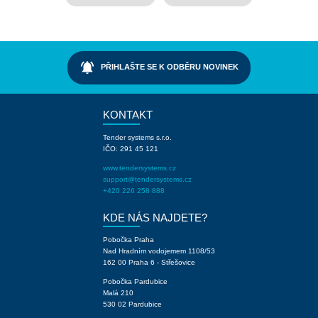
notifications_active
PŘIHLAŠTE SE K ODBĚRU NOVINEK
KONTAKT
Tender systems s.r.o.
IČO: 291 45 121
www.tendersystems.cz
support@tendersystems.cz
+420 226 258 888
KDE NÁS NAJDETE?
Pobočka Praha
Nad Hradním vodojemem 1108/53
162 00 Praha 6 - Střešovice
Pobočka Pardubice
Malá 210
530 02 Pardubice