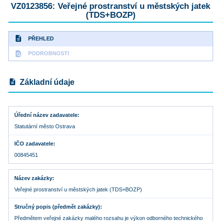
VZ0123856: Veřejné prostranství u městských jatek
(TDS+BOZP)
description
PŘEHLED
find_in_page
PODROBNOSTI
description
Základní údaje
Úřední název zadavatele
Statutární město Ostrava
IČO zadavatele
00845451
Název zakázky
Veřejné prostranství u městských jatek (TDS+BOZP)
Stručný popis (předmět zakázky)
Předmětem veřejné zakázky malého rozsahu je výkon odborného technického