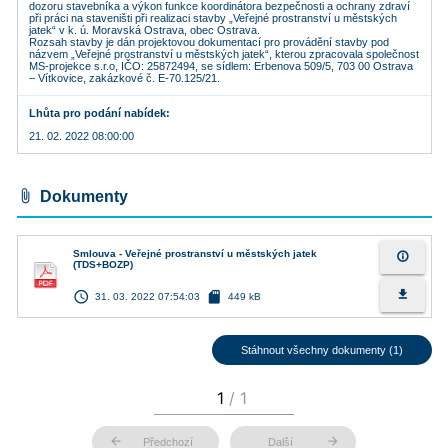
dozoru stavebníka a výkon funkce koordinátora bezpečnosti a ochrany zdraví
při práci na staveništi při realizaci stavby „Veřejné prostranství u městských
jatek“ v k. ú. Moravská Ostrava, obec Ostrava.
Rozsah stavby je dán projektovou dokumentací pro provádění stavby pod
názvem „Veřejné prostranství u městských jatek“, kterou zpracovala společnost
MS-projekce s.r.o, IČO: 25872494, se sídlem: Erbenova 509/5, 703 00 Ostrava
– Vítkovice, zakázkové č. E-70.125/21.
Lhůta pro podání nabídek
21. 02. 2022 08:00:00
attach_file
Dokumenty
Smlouva - Veřejné prostranství u městských jatek
info_outline
(TDS+BOZP)
access_time
sd_card
file_download
31. 03. 2022 07:54:03
449 kB
Stáhnout všechny dokumenty (1)
arrow_back
arrow_forward
Předchozí
Další