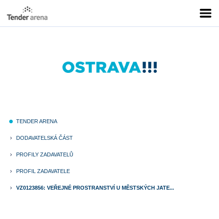
TENDER ARENA
fiber_manual_record
DODAVATELSKÁ ČÁST
keyboard_arrow_right
PROFILY ZADAVATELŮ
keyboard_arrow_right
PROFIL ZADAVATELE
keyboard_arrow_right
VZ0123856: VEŘEJNÉ PROSTRANSTVÍ U MĚSTSKÝCH JATE...
keyboard_arrow_right