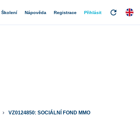
refresh
Školení
Nápověda
Registrace
Přihlásit
VZ0124850: SOCIÁLNÍ FOND MMO
keyboard_arrow_right