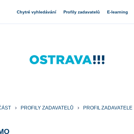
Chytré vyhledávání
Profily zadavatelů
E-learning
ČÁST
PROFILY ZADAVATELŮ
PROFIL ZADAVATELE
keyboard_arrow_right
keyboard_arrow_right
MMO