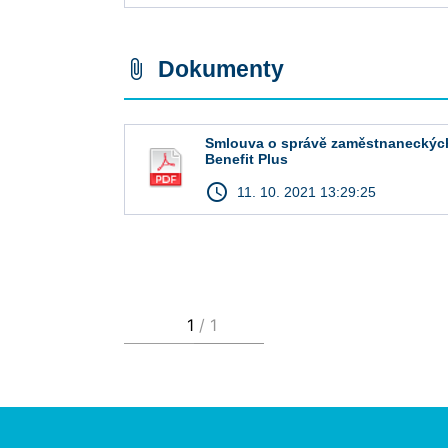
Dokumenty
attach_file
Smlouva o správě zaměstnaneckýc
Benefit Plus
access_time
11. 10. 2021 13:29:25