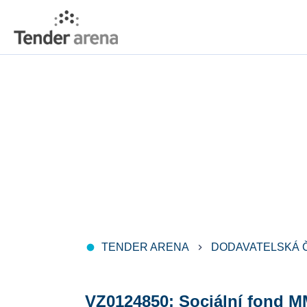
TENDER ARENA
DODAVATELSKÁ 
fiber_manual_record
keyboard_arrow_right
VZ0124850: Sociální fond 