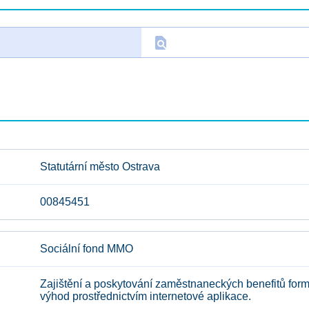
find_in_page
D
Statutární město Ostrava
00845451
Sociální fond MMO
Zajištění a poskytování zaměstnaneckých benefitů for
výhod prostřednictvím internetové aplikace.