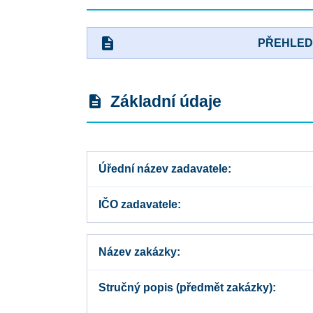
description
PŘEHLE
Základní údaje
description
Úřední název zadavatele
IČO zadavatele
Název zakázky
Stručný popis (předmět zakázky)