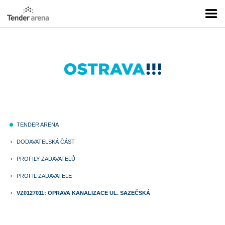
TENDER ARENA
fiber_manual_record
DODAVATELSKÁ ČÁST
keyboard_arrow_right
PROFILY ZADAVATELŮ
keyboard_arrow_right
PROFIL ZADAVATELE
keyboard_arrow_right
VZ0127011: OPRAVA KANALIZACE UL. SAZEČSKÁ
keyboard_arrow_right