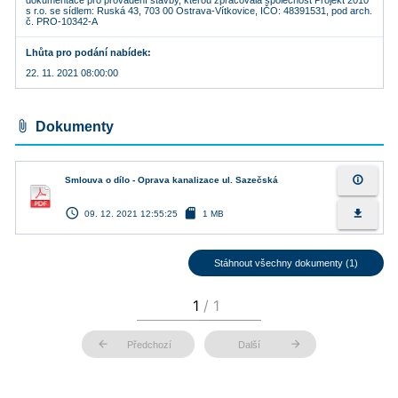
dokumentace pro provádění stavby, kterou zpracovala společnost Projekt 2010
s r.o. se sídlem: Ruská 43, 703 00 Ostrava-Vítkovice, IČO: 48391531, pod arch.
č. PRO-10342-A
Lhůta pro podání nabídek
22. 11. 2021 08:00:00
attach_file
Dokumenty
info_outline
Smlouva o dílo - Oprava kanalizace ul. Sazečská
access_time
sd_card
file_download
09. 12. 2021 12:55:25
1 MB
Stáhnout všechny dokumenty (1)
arrow_back
arrow_forward
Předchozí
Další