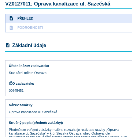
VZ0127011: Oprava kanalizace ul. Sazečská
description
PŘEHLED
find_in_page
PODROBNOSTI
description
Základní údaje
Úřední název zadavatele
Statutární město Ostrava
IČO zadavatele
00845451
Název zakázky
Oprava kanalizace ul. Sazečská
Stručný popis (předmět zakázky)
Předmětem veřejné zakázky malého rozsahu je realizace stavby „Oprava
kanalizace ul. Sazečská“ v k.ú. Slezská Ostrava, obec Ostrava, dle