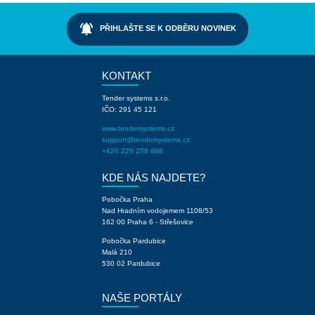
notifications_active
PŘIHLAŠTE SE K ODBĚRU NOVINEK
KONTAKT
Tender systems s.r.o.
IČO: 291 45 121
www.tendersystems.cz
support@tendersystems.cz
+420 226 258 888
KDE NÁS NAJDETE?
Pobočka Praha
Nad Hradním vodojemem 1108/53
162 00 Praha 6 - Střešovice
Pobočka Pardubice
Malá 210
530 02 Pardubice
NAŠE PORTÁLY